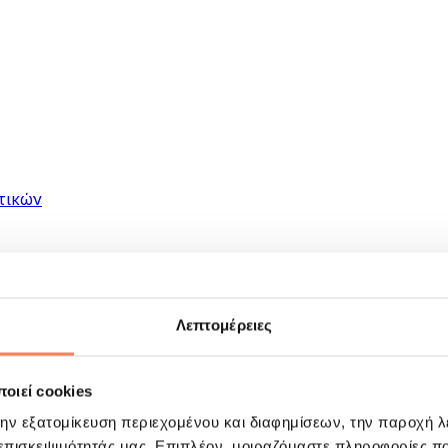
τικών
Λεπτομέρειες
οιεί cookies
ματα
την εξατομίκευση περιεχομένου και διαφημίσεων, την παροχή 
 επισκεψιμότητάς μας. Επιπλέον, μοιραζόμαστε πληροφορίες π