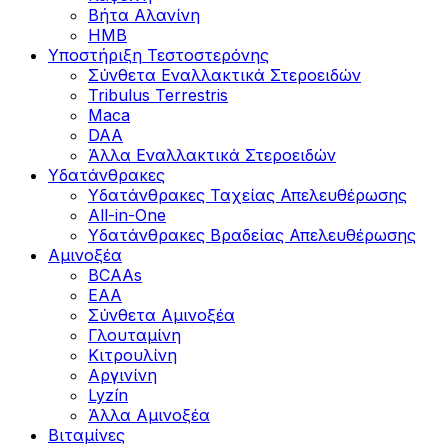
Βήτα Αλανίνη
HMB
Υποστήριξη Τεστοστερόνης
Σύνθετα Εναλλακτικά Στεροειδών
Tribulus Terrestris
Maca
DAA
Άλλα Εναλλακτικά Στεροειδών
Υδατάνθρακες
Υδατάνθρακες Ταχείας Απελευθέρωσης
All-in-One
Υδατάνθρακες Βραδείας Απελευθέρωσης
Αμινοξέα
BCAAs
EAA
Σύνθετα Αμινοξέα
Γλουταμίνη
Κιτρουλίνη
Αργινίνη
Lyzín
Άλλα Αμινοξέα
Βιταμίνες