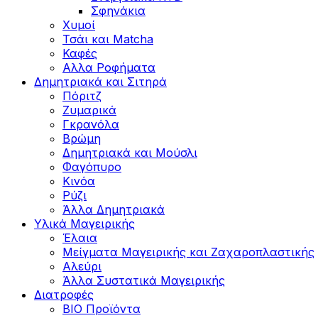
Σφηνάκια
Χυμοί
Τσάι και Matcha
Καφές
Αλλα Ροφήματα
Δημητριακά και Σιτηρά
Πόριτζ
Ζυμαρικά
Γκρανόλα
Βρώμη
Δημητριακά και Μούσλι
Φαγόπυρο
Κινόα
Ρύζι
Άλλα Δημητριακά
Υλικά Μαγειρικής
Έλαια
Μείγματα Μαγειρικής και Ζαχαροπλαστικής
Αλεύρι
Άλλα Συστατικά Μαγειρικής
Διατροφές
BIO Προϊόντα