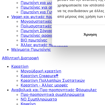
Πρωτεΐνη για μυϊκή ανάπτυξη
χρησιμοποιείτε τον ιστότοπ
Πρωτεΐνες για απώλεια βάρους
να τις συνδυάσουν με άλλες
Πρωτεΐνη για Γυναίκες
Vegan και φυτικές πρωτεΐνες
από μέρους σας χρήση των 
Μονοσυστατικές Φυτικές Πρωτεΐνες
Πολυσυστατικές Φυτικές Πρωτεΐνες
Πρωτεΐνη Σόγιας
Άρνηση
Πρωτεΐνες αρακά
ΒIO πρωτεΐνες
Άλλες φυτικές πρωτεΐνες
Μείγματα Πρωτεΐνης
Αθλητική Διατροφή
Κρεατίνη
Μονοϋδρική κρεατίνη
Κρεατίνη Creapure®
Κρεατίνη Πολλαπλών Συστατικών
Κρεατίνη - Άλλες μορφές
Αναβολικά και Προ-προπονητικές Φόρμουλες
Προ-προπονητικά συμπληρώματα
ΝΟ Συμπληρώματα
Καφεΐνη