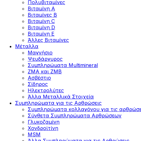
Πολυβιταμίνες
Βιταμίνη Α
Βιταμίνες Β
Βιταμίνη C
Βιταμίνη D
Βιταμίνη Ε
Άλλες Βιταμίνες
Μέταλλα
Μαγνήσιο
Ψευδάργυρος
Συμπληρώματα Multimineral
ZMA και ZMB
Ασβέστιο
Σίδηρος
Ηλεκτρολύτες
Άλλα Mεταλλικά Στοιχεία
Συμπληρώματα για τις Αρθρώσεις
Συμπληρώματα κολλαγόνου για τις αρθρώσε
Σύνθετα Συμπληρώματα Αρθρώσεων
Γλυκοζαμίνη
Χονδροϊτίνη
MSM
Άλλα Συμπληρώματα για τις Αρθρώσεις