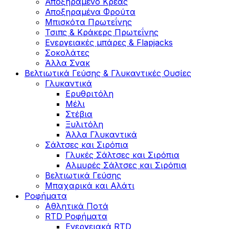
Αποξηραμένο Κρέας
Αποξηραμένα Φρούτα
Μπισκότα Πρωτεΐνης
Τσιπς & Kράκερς Πρωτεΐνης
Ενεργειακές μπάρες & Flapjacks
Σοκολάτες
Άλλα Σνακ
Βελτιωτικά Γεύσης & Γλυκαντικές Ουσίες
Γλυκαντικά
Ερυθριτόλη
Μέλι
Στέβια
Ξυλιτόλη
Άλλα Γλυκαντικά
Σάλτσες και Σιρόπια
Γλυκές Σάλτσες και Σιρόπια
Αλμυρές Σάλτσες και Σιρόπια
Bελτιωτικά Γεύσης
Μπαχαρικά και Αλάτι
Ροφήματα
Αθλητικά Ποτά
RTD Ροφήματα
Ενεργειακά RTD