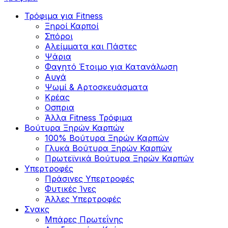
Τρόφιμα για Fitness
Ξηροί Καρποί
Σπόροι
Αλείμματα και Πάστες
Ψάρια
Φαγητό Έτοιμο για Κατανάλωση
Αυγά
Ψωμί & Αρτοσκευάσματα
Κρέας
Οσπρια
Άλλα Fitness Τρόφιμα
Βούτυρα Ξηρών Καρπών
100% Βούτυρα Ξηρών Καρπών
Γλυκά Βούτυρα Ξηρών Καρπών
Πρωτεϊνικά Βούτυρα Ξηρών Καρπών
Υπερτροφές
Πράσινες Υπερτροφές
Φυτικές Ίνες
Άλλες Υπερτροφές
Σνακς
Μπάρες Πρωτεΐνης