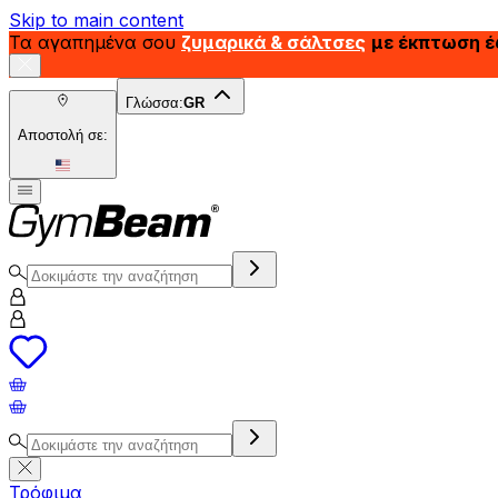
Skip to main content
Τα αγαπημένα σου
ζυμαρικά & σάλτσες
με έκπτωση 
Γλώσσα:
GR
Αποστολή σε:
Τρόφιμα