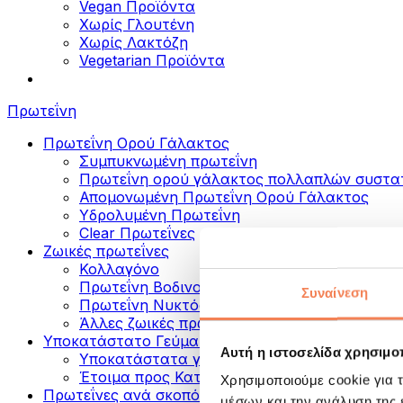
Vegan Προϊόντα
Χωρίς Γλουτένη
Χωρίς Λακτόζη
Vegetarian Προϊόντα
Πρωτεΐνη
Πρωτεΐνη Ορού Γάλακτος
Συμπυκνωμένη πρωτεΐνη
Πρωτεΐνη ορού γάλακτος πολλαπλών συστα
Απομονωμένη Πρωτεΐνη Ορού Γάλακτος
Υδρολυμένη Πρωτεΐνη
Clear Πρωτεΐνες
Ζωικές πρωτεΐνες
Κολλαγόνο
Πρωτεΐνη Βοδινού
Συναίνεση
Πρωτεΐνη Νυκτός
Άλλες ζωικές πρωτεΐνες
Υποκατάστατο Γεύματος
Αυτή η ιστοσελίδα χρησιμοπ
Υποκατάστατα γεύματος σε σκόνη
Έτοιμα προς Κατανάλωση Πρωτεϊνικά Ροφή
Χρησιμοποιούμε cookie για 
Πρωτεΐνες ανά σκοπό
μέσων και την ανάλυση της