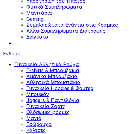
Υποστήριξη του Ήπατος
Φυτικά Συμπληρώματα
Μανιτάρια
Gaming
Συμπληρώματα Ενάντια στις Κράμπες
Άλλα Συμπληρώματα Διατροφής
Δείγματα
Ένδυση
Γυναικεία Αθλητικά Ρούχα
T-shirts & Μπλουζάκια
Αμάνικα Μπλουζάκια
Aθλητικά Μπουστάκια
Γυναικεία Hoodies & Φούτερ
Μπουφάν
Joggers & Παντελόνια
Γυναικεία Σορτς
Ολόσωμες φόρμες
Μαγιό
Εσώρουχα
Κάλτσες