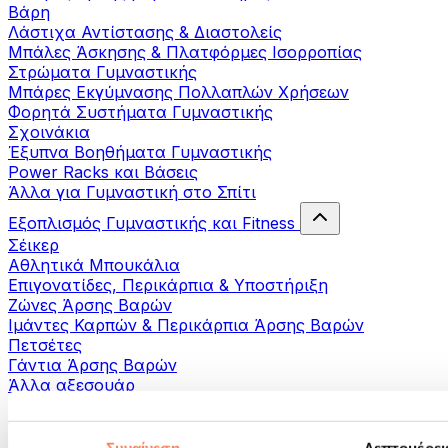
Βάρη
Λάστιχα Αντίστασης & Διαστολείς
Μπάλες Άσκησης & Πλατφόρμες Ισορροπίας
Στρώματα Γυμναστικής
Μπάρες Εκγύμνασης Πολλαπλών Χρήσεων
Φορητά Συστήματα Γυμναστικής
Σχοινάκια
Έξυπνα Βοηθήματα Γυμναστικής
Power Racks και Βάσεις
Άλλα για Γυμναστική στο Σπίτι
Εξοπλισμός Γυμναστικής και Fitness
Σέικερ
Αθλητικά Μπουκάλια
Επιγονατίδες, Περικάρπια & Υποστήριξη
Ζώνες Άρσης Βαρών
Ιμάντες Καρπών & Περικάρπια Άρσης Βαρών
Πετσέτες
Γάντια Άρσης Βαρών
Άλλα αξεσουάρ
Βοηθήματα- αποκατάστασης
Πιστόλια μασάζ