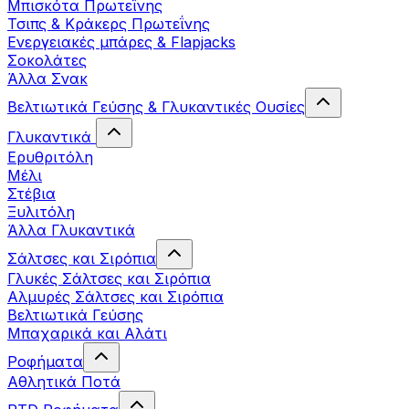
Μπισκότα Πρωτεΐνης
Τσιπς & Kράκερς Πρωτεΐνης
Ενεργειακές μπάρες & Flapjacks
Σοκολάτες
Άλλα Σνακ
Βελτιωτικά Γεύσης & Γλυκαντικές Ουσίες
Γλυκαντικά
Ερυθριτόλη
Μέλι
Στέβια
Ξυλιτόλη
Άλλα Γλυκαντικά
Σάλτσες και Σιρόπια
Γλυκές Σάλτσες και Σιρόπια
Αλμυρές Σάλτσες και Σιρόπια
Bελτιωτικά Γεύσης
Μπαχαρικά και Αλάτι
Ροφήματα
Αθλητικά Ποτά