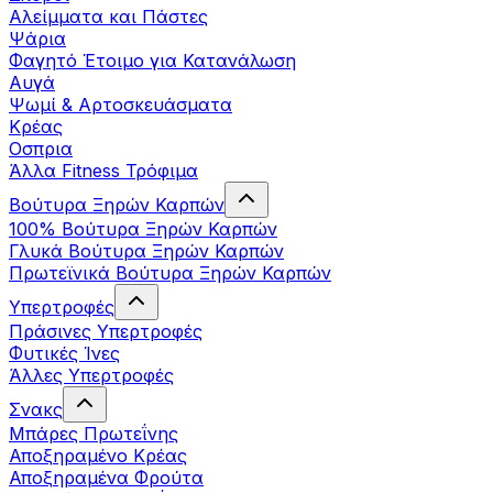
Αλείμματα και Πάστες
Ψάρια
Φαγητό Έτοιμο για Κατανάλωση
Αυγά
Ψωμί & Αρτοσκευάσματα
Κρέας
Οσπρια
Άλλα Fitness Τρόφιμα
Βούτυρα Ξηρών Καρπών
100% Βούτυρα Ξηρών Καρπών
Γλυκά Βούτυρα Ξηρών Καρπών
Πρωτεϊνικά Βούτυρα Ξηρών Καρπών
Υπερτροφές
Πράσινες Υπερτροφές
Φυτικές Ίνες
Άλλες Υπερτροφές
Σνακς
Μπάρες Πρωτεΐνης
Αποξηραμένο Κρέας
Αποξηραμένα Φρούτα