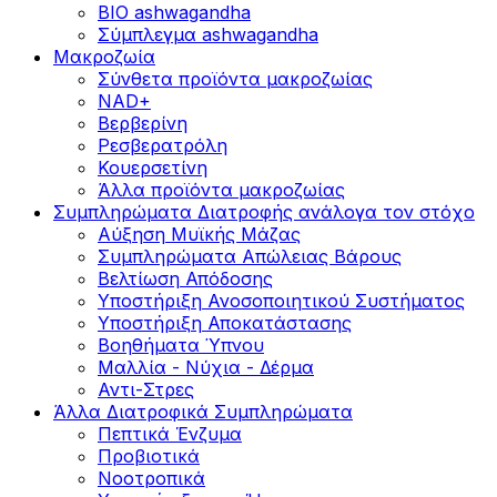
BIO ashwagandha
Σύμπλεγμα ashwagandha
Μακροζωία
Σύνθετα προϊόντα μακροζωίας
NAD+
Βερβερίνη
Ρεσβερατρόλη
Κουερσετίνη
Άλλα προϊόντα μακροζωίας
Συμπληρώματα Διατροφής ανάλογα τον στόχο
Αύξηση Μυϊκής Μάζας
Συμπληρώματα Aπώλειας Βάρους
Βελτίωση Απόδοσης
Υποστήριξη Ανοσοποιητικού Συστήματος
Yποστήριξη Αποκατάστασης
Βοηθήματα Ύπνου
Μαλλία - Νύχια - Δέρμα
Αντι-Στρες
Άλλα Διατροφικά Συμπληρώματα
Πεπτικά Ένζυμα
Προβιοτικά
Νοοτροπικά