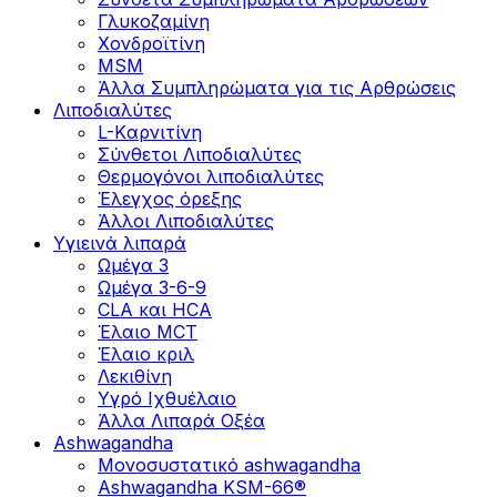
Γλυκοζαμίνη
Χονδροϊτίνη
MSM
Άλλα Συμπληρώματα για τις Αρθρώσεις
Λιποδιαλύτες
L-Kαρνιτίνη
Σύνθετοι Λιποδιαλύτες
Θερμογόνοι λιποδιαλύτες
Έλεγχος όρεξης
Άλλοι Λιποδιαλύτες
Υγιεινά λιπαρά
Ωμέγα 3
Ωμέγα 3-6-9
CLA και HCA
Έλαιο MCT
Έλαιο κριλ
Λεκιθίνη
Υγρό Ιχθυέλαιο
Άλλα Λιπαρά Οξέα
Ashwagandha
Μονοσυστατικό ashwagandha
Ashwagandha KSM-66®