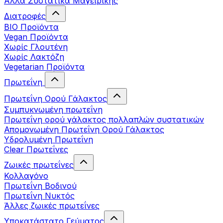
Άλλα Συστατικά Μαγειρικής
Διατροφές
BIO Προϊόντα
Vegan Προϊόντα
Χωρίς Γλουτένη
Χωρίς Λακτόζη
Vegetarian Προϊόντα
Πρωτεΐνη
Πρωτεΐνη Ορού Γάλακτος
Συμπυκνωμένη πρωτεΐνη
Πρωτεΐνη ορού γάλακτος πολλαπλών συστατικών
Απομονωμένη Πρωτεΐνη Ορού Γάλακτος
Υδρολυμένη Πρωτεΐνη
Clear Πρωτεΐνες
Ζωικές πρωτεΐνες
Κολλαγόνο
Πρωτεΐνη Βοδινού
Πρωτεΐνη Νυκτός
Άλλες ζωικές πρωτεΐνες
Υποκατάστατο Γεύματος