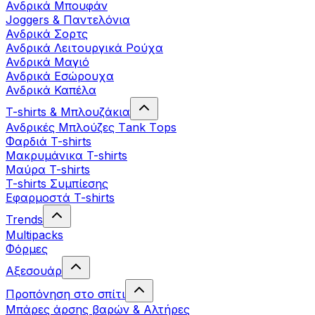
Ανδρικά Μπουφάν
Joggers & Παντελόνια
Ανδρικά Σορτς
Ανδρικά Λειτουργικά Ρούχα
Ανδρικά Μαγιό
Ανδρικά Εσώρουχα
Ανδρικά Καπέλα
T-shirts & Μπλουζάκια
Ανδρικές Mπλούζες Τank Τops
Φαρδιά T-shirts
Μακρυμάνικα T-shirts
Μαύρα T-shirts
T-shirts Συμπίεσης
Εφαρμοστά T-shirts
Trends
Multipacks
Φόρμες
Αξεσουάρ
Προπόνηση στο σπίτι
Μπάρες άρσης βαρών & Αλτήρες