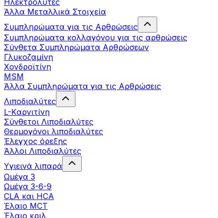
Ηλεκτρολύτες
Άλλα Mεταλλικά Στοιχεία
Συμπληρώματα για τις Αρθρώσεις
Συμπληρώματα κολλαγόνου για τις αρθρώσεις
Σύνθετα Συμπληρώματα Αρθρώσεων
Γλυκοζαμίνη
Χονδροϊτίνη
MSM
Άλλα Συμπληρώματα για τις Αρθρώσεις
Λιποδιαλύτες
L-Kαρνιτίνη
Σύνθετοι Λιποδιαλύτες
Θερμογόνοι λιποδιαλύτες
Έλεγχος όρεξης
Άλλοι Λιποδιαλύτες
Υγιεινά λιπαρά
Ωμέγα 3
Ωμέγα 3-6-9
CLA και HCA
Έλαιο MCT
Έλαιο κριλ