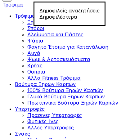
Τρόφιμα
Δημοφιλείς αναζητήσεις
Τρόφιμα για Fitness
Δημοφιλέστερα
Ξηροί Καρποί
Σπόροι
Αλείμματα και Πάστες
Ψάρια
Φαγητό Έτοιμο για Κατανάλωση
Αυγά
Ψωμί & Αρτοσκευάσματα
Κρέας
Οσπρια
Άλλα Fitness Τρόφιμα
Βούτυρα Ξηρών Καρπών
100% Βούτυρα Ξηρών Καρπών
Γλυκά Βούτυρα Ξηρών Καρπών
Πρωτεϊνικά Βούτυρα Ξηρών Καρπών
Υπερτροφές
Πράσινες Υπερτροφές
Φυτικές Ίνες
Άλλες Υπερτροφές
Σνακς