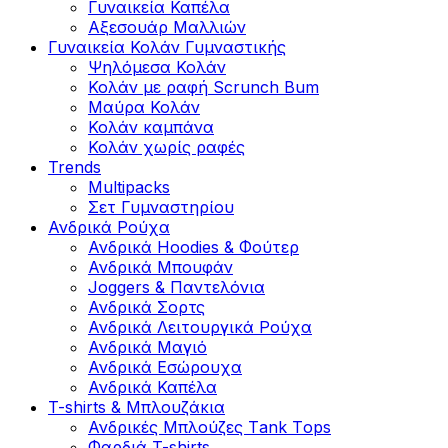
Γυναικεία Καπέλα
Αξεσουάρ Μαλλιών
Γυναικεία Κολάν Γυμναστικής
Ψηλόμεσα Κολάν
Κολάν με ραφή Scrunch Bum
Μαύρα Κολάν
Κολάν καμπάνα
Κολάν χωρίς ραφές
Trends
Multipacks
Σετ Γυμναστηρίου
Ανδρικά Ρούχα
Ανδρικά Hoodies & Φούτερ
Ανδρικά Μπουφάν
Joggers & Παντελόνια
Ανδρικά Σορτς
Ανδρικά Λειτουργικά Ρούχα
Ανδρικά Μαγιό
Ανδρικά Εσώρουχα
Ανδρικά Καπέλα
T-shirts & Μπλουζάκια
Ανδρικές Mπλούζες Τank Τops
Φαρδιά T-shirts