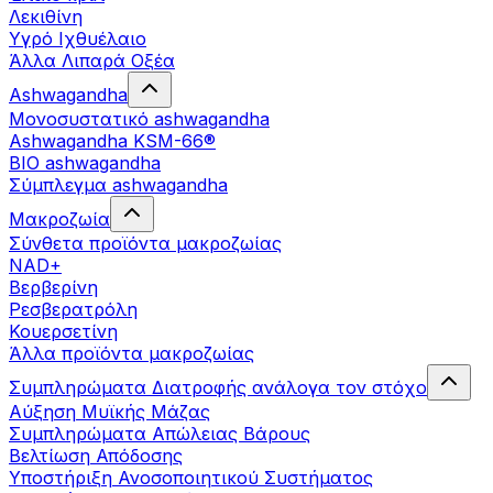
Λεκιθίνη
Υγρό Ιχθυέλαιο
Άλλα Λιπαρά Οξέα
Ashwagandha
Μονοσυστατικό ashwagandha
Ashwagandha KSM-66®
BIO ashwagandha
Σύμπλεγμα ashwagandha
Μακροζωία
Σύνθετα προϊόντα μακροζωίας
NAD+
Βερβερίνη
Ρεσβερατρόλη
Κουερσετίνη
Άλλα προϊόντα μακροζωίας
Συμπληρώματα Διατροφής ανάλογα τον στόχο
Αύξηση Μυϊκής Μάζας
Συμπληρώματα Aπώλειας Βάρους
Βελτίωση Απόδοσης
Υποστήριξη Ανοσοποιητικού Συστήματος