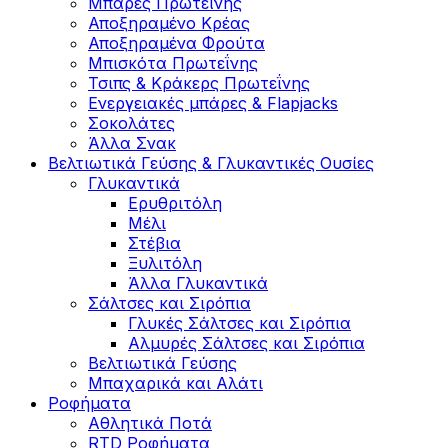
Μπάρες Πρωτεΐνης
Αποξηραμένο Κρέας
Αποξηραμένα Φρούτα
Μπισκότα Πρωτεΐνης
Τσιπς & Kράκερς Πρωτεΐνης
Ενεργειακές μπάρες & Flapjacks
Σοκολάτες
Άλλα Σνακ
Βελτιωτικά Γεύσης & Γλυκαντικές Ουσίες
Γλυκαντικά
Ερυθριτόλη
Μέλι
Στέβια
Ξυλιτόλη
Άλλα Γλυκαντικά
Σάλτσες και Σιρόπια
Γλυκές Σάλτσες και Σιρόπια
Αλμυρές Σάλτσες και Σιρόπια
Bελτιωτικά Γεύσης
Μπαχαρικά και Αλάτι
Ροφήματα
Αθλητικά Ποτά
RTD Ροφήματα