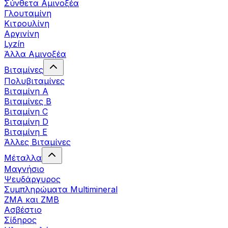
Σύνθετα Αμινοξέα
Γλουταμίνη
Κιτρουλίνη
Αργινίνη
Lyzín
Άλλα Αμινοξέα
Βιταμίνες
Πολυβιταμίνες
Βιταμίνη Α
Βιταμίνες Β
Βιταμίνη C
Βιταμίνη D
Βιταμίνη Ε
Άλλες Βιταμίνες
Μέταλλα
Μαγνήσιο
Ψευδάργυρος
Συμπληρώματα Multimineral
ZMA και ZMB
Ασβέστιο
Σίδηρος