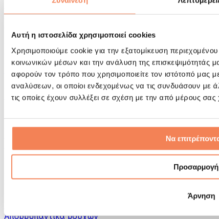
Συναίνεση
Λεπτομέρει
Εργαλεία μασάζ
Κύλινδροι Αφρού & Εξοπλισμός Μασάζ
Άλλα Βοηθήματα Αποκατάστασης
Αυτή η ιστοσελίδα χρησιμοποιεί cookies
Τσάντες & σακίδια πλάτης
Τσάντες τροφίμων & αξεσουάρ
Χρησιμοποιούμε cookie για την εξατομίκευση περιεχομένου
Σάκοι Γυμναστικής
κοινωνικών μέσων και την ανάλυση της επισκεψιμότητάς μ
Σακίδια πλάτης
αφορούν τον τρόπο που χρησιμοποιείτε τον ιστότοπό μας μ
Αξεσουάρ με βάση τη δραστηριότητα
αναλύσεων, οι οποίοι ενδεχομένως να τις συνδυάσουν με 
Tρέξιμο
τις οποίες έχουν συλλέξει σε σχέση με την από μέρους σας
Αθλήματα πάλης
Ποδηλασία
Γιόγκα & Πιλάτες
Κρυοθεραπεία
Να επιτρέποντα
Κολύμβηση
Πεζοπορία
Προσαρμογή
Biohacking
Θεραπεία με Κόκκινο Φως
Φίλτρα και Δοχεία Νερού
Άρνηση
Βιώσιμο Σπίτι
Απορρυπαντικά ρούχων