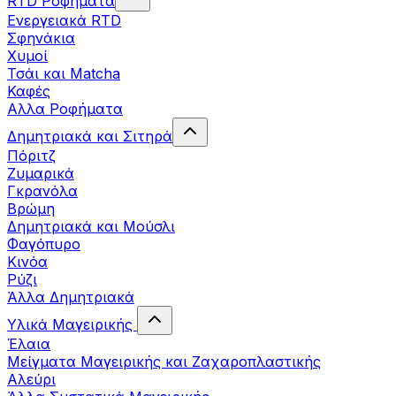
RTD Ροφήματα
Ενεργειακά RTD
Σφηνάκια
Χυμοί
Τσάι και Matcha
Καφές
Αλλα Ροφήματα
Δημητριακά και Σιτηρά
Πόριτζ
Ζυμαρικά
Γκρανόλα
Βρώμη
Δημητριακά και Μούσλι
Φαγόπυρο
Κινόα
Ρύζι
Άλλα Δημητριακά
Υλικά Μαγειρικής
Έλαια
Μείγματα Μαγειρικής και Ζαχαροπλαστικής
Αλεύρι