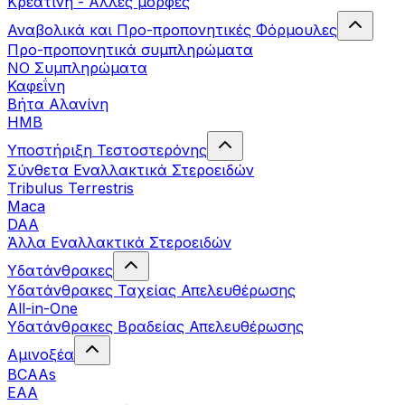
Κρεατίνη - Άλλες μορφές
Αναβολικά και Προ-προπονητικές Φόρμουλες
Προ-προπονητικά συμπληρώματα
ΝΟ Συμπληρώματα
Καφεΐνη
Βήτα Αλανίνη
HMB
Υποστήριξη Τεστοστερόνης
Σύνθετα Εναλλακτικά Στεροειδών
Tribulus Terrestris
Maca
DAA
Άλλα Εναλλακτικά Στεροειδών
Υδατάνθρακες
Υδατάνθρακες Ταχείας Απελευθέρωσης
All-in-One
Υδατάνθρακες Βραδείας Απελευθέρωσης
Αμινοξέα
BCAAs
EAA