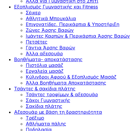
Άλλα για Γυμναστική στο Σπίτι
Εξοπλισμός Γυμναστικής και Fitness
Σέικερ
Αθλητικά Μπουκάλια
Επιγονατίδες, Περικάρπια & Υποστήριξη
Ζώνες Άρσης Βαρών
Ιμάντες Καρπών & Περικάρπια Άρσης Βαρών
Πετσέτες
Γάντια Άρσης Βαρών
Άλλα αξεσουάρ
Βοηθήματα- αποκατάστασης
Πιστόλια μασάζ
Εργαλεία μασάζ
Κύλινδροι Αφρού & Εξοπλισμός Μασάζ
Άλλα Βοηθήματα Αποκατάστασης
Τσάντες & σακίδια πλάτης
Τσάντες τροφίμων & αξεσουάρ
Σάκοι Γυμναστικής
Σακίδια πλάτης
Αξεσουάρ με βάση τη δραστηριότητα
Tρέξιμο
Αθλήματα πάλης
Ποδηλασία