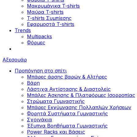
Μακρυμάνικα T-shirts
Μαύρα T-shirts
T-shirts Συμπίεσης
Εφαρμοστά T-shirts
Trends
Multipacks
Φόρμες
Αξεσουάρ
Προπόνηση στο σπίτι
Μπάρες άρσης βαρών & Αλτήρες
Βάρη
Λάστιχα Αντίστασης & Διαστολείς
Μπάλες Άσκησης & Πλατφόρμες Ισορροπίας
Στρώματα Γυμναστικής
Μπάρες Εκγύμνασης Πολλαπλών Χρήσεων
Φορητά Συστήματα Γυμναστικής
Σχοινάκια
Έξυπνα Βοηθήματα Γυμναστικής
Power Racks και Βάσεις