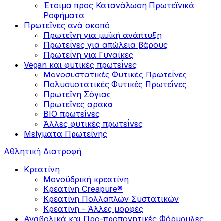
Έτοιμα προς Κατανάλωση Πρωτεϊνικά
Ροφήματα
Πρωτεΐνες ανά σκοπό
Πρωτεΐνη για μυϊκή ανάπτυξη
Πρωτεΐνες για απώλεια βάρους
Πρωτεΐνη για Γυναίκες
Vegan και φυτικές πρωτεΐνες
Μονοσυστατικές Φυτικές Πρωτεΐνες
Πολυσυστατικές Φυτικές Πρωτεΐνες
Πρωτεΐνη Σόγιας
Πρωτεΐνες αρακά
ΒIO πρωτεΐνες
Άλλες φυτικές πρωτεΐνες
Μείγματα Πρωτεΐνης
Αθλητική Διατροφή
Κρεατίνη
Μονοϋδρική κρεατίνη
Κρεατίνη Creapure®
Κρεατίνη Πολλαπλών Συστατικών
Κρεατίνη - Άλλες μορφές
Αναβολικά και Προ-προπονητικές Φόρμουλες