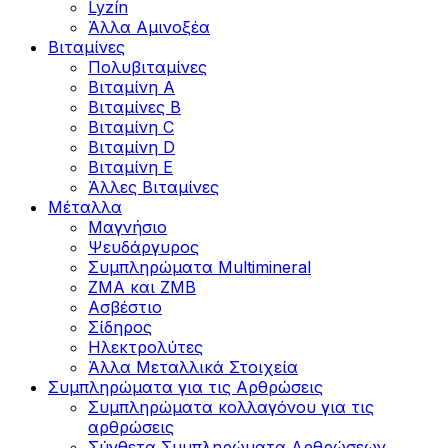
Lyzín
Άλλα Αμινοξέα
Βιταμίνες
Πολυβιταμίνες
Βιταμίνη Α
Βιταμίνες Β
Βιταμίνη C
Βιταμίνη D
Βιταμίνη Ε
Άλλες Βιταμίνες
Μέταλλα
Μαγνήσιο
Ψευδάργυρος
Συμπληρώματα Multimineral
ZMA και ZMB
Ασβέστιο
Σίδηρος
Ηλεκτρολύτες
Άλλα Mεταλλικά Στοιχεία
Συμπληρώματα για τις Αρθρώσεις
Συμπληρώματα κολλαγόνου για τις
αρθρώσεις
Σύνθετα Συμπληρώματα Αρθρώσεων