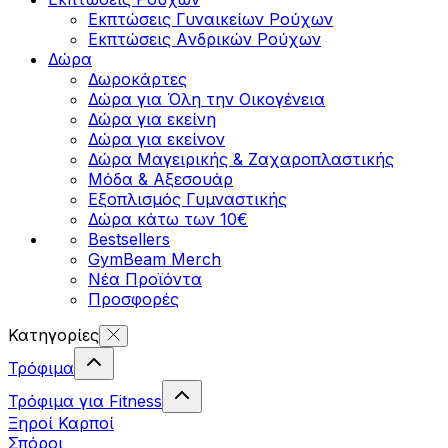
Εκπτώσεις Γυναικείων Ρούχων
Εκπτώσεις Aνδρικών Ρούχων
Δώρα
Δωροκάρτες
Δώρα για Όλη την Οικογένεια
Δώρα για εκείνη
Δώρα για εκείνον
Δώρα Μαγειρικής & Ζαχαροπλαστικής
Μόδα & Αξεσουάρ
Εξοπλισμός Γυμναστικής
Δώρα κάτω των 10€
Bestsellers
GymBeam Merch
Νέα Προϊόντα
Προσφορές
Κατηγορίες
Τρόφιμα
Τρόφιμα για Fitness
Ξηροί Καρποί
Σπόροι