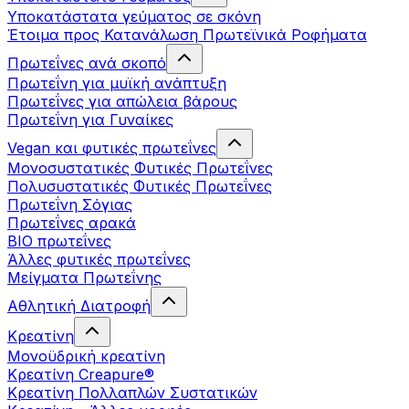
Υποκατάστατα γεύματος σε σκόνη
Έτοιμα προς Κατανάλωση Πρωτεϊνικά Ροφήματα
Πρωτεΐνες ανά σκοπό
Πρωτεΐνη για μυϊκή ανάπτυξη
Πρωτεΐνες για απώλεια βάρους
Πρωτεΐνη για Γυναίκες
Vegan και φυτικές πρωτεΐνες
Μονοσυστατικές Φυτικές Πρωτεΐνες
Πολυσυστατικές Φυτικές Πρωτεΐνες
Πρωτεΐνη Σόγιας
Πρωτεΐνες αρακά
ΒIO πρωτεΐνες
Άλλες φυτικές πρωτεΐνες
Μείγματα Πρωτεΐνης
Αθλητική Διατροφή
Κρεατίνη
Μονοϋδρική κρεατίνη
Κρεατίνη Creapure®
Κρεατίνη Πολλαπλών Συστατικών