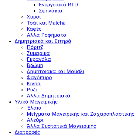
Ενεργειακά RTD
Σφηνάκια
Χυμοί
Τσάι και Matcha
Καφές
Αλλα Ροφήματα
Δημητριακά και Σιτηρά
Πόριτζ
Ζυμαρικά
Γκρανόλα
Βρώμη
Δημητριακά και Μούσλι
Φαγόπυρο
Κινόα
Ρύζι
Άλλα Δημητριακά
Υλικά Μαγειρικής
Έλαια
Μείγματα Μαγειρικής και Ζαχαροπλαστικής
Αλεύρι
Άλλα Συστατικά Μαγειρικής
Διατροφές