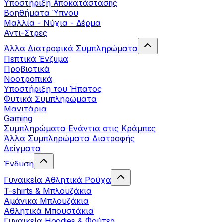
Yποστήριξη Αποκατάστασης
Βοηθήματα Ύπνου
Μαλλία - Νύχια - Δέρμα
Αντι-Στρες
Άλλα Διατροφικά Συμπληρώματα
Πεπτικά Ένζυμα
Προβιοτικά
Νοοτροπικά
Υποστήριξη του Ήπατος
Φυτικά Συμπληρώματα
Μανιτάρια
Gaming
Συμπληρώματα Ενάντια στις Κράμπες
Άλλα Συμπληρώματα Διατροφής
Δείγματα
Ένδυση
Γυναικεία Αθλητικά Ρούχα
T-shirts & Μπλουζάκια
Αμάνικα Μπλουζάκια
Aθλητικά Μπουστάκια
Γυναικεία Hoodies & Φούτερ