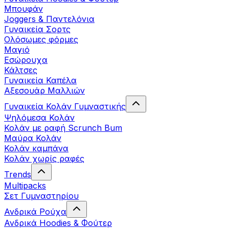
Μπουφάν
Joggers & Παντελόνια
Γυναικεία Σορτς
Ολόσωμες φόρμες
Μαγιό
Εσώρουχα
Κάλτσες
Γυναικεία Καπέλα
Αξεσουάρ Μαλλιών
Γυναικεία Κολάν Γυμναστικής
Ψηλόμεσα Κολάν
Κολάν με ραφή Scrunch Bum
Μαύρα Κολάν
Κολάν καμπάνα
Κολάν χωρίς ραφές
Trends
Multipacks
Σετ Γυμναστηρίου
Ανδρικά Ρούχα
Ανδρικά Hoodies & Φούτερ