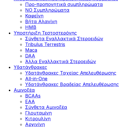
Προ-προπονητικά συμπληρώματα
ΝΟ Συμπληρώματα
Καφεΐνη
Βήτα Αλανίνη
HMB
Υποστήριξη Τεστοστερόνης
Σύνθετα Εναλλακτικά Στεροειδών
Tribulus Terrestris
Maca
DAA
Άλλα Εναλλακτικά Στεροειδών
Υδατάνθρακες
Υδατάνθρακες Ταχείας Απελευθέρωσης
All-in-One
Υδατάνθρακες Βραδείας Απελευθέρωσης
Αμινοξέα
BCAAs
EAA
Σύνθετα Αμινοξέα
Γλουταμίνη
Κιτρουλίνη
Αργινίνη