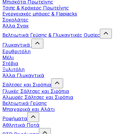
Μπισκότα Πρωτεΐνης
Τσιπς & Kράκερς Πρωτεΐνης
Ενεργειακές μπάρες & Flapjacks
Σοκολάτες
Άλλα Σνακ
Βελτιωτικά Γεύσης & Γλυκαντικές Ουσίες
Γλυκαντικά
Ερυθριτόλη
Μέλι
Στέβια
Ξυλιτόλη
Άλλα Γλυκαντικά
Σάλτσες και Σιρόπια
Γλυκές Σάλτσες και Σιρόπια
Αλμυρές Σάλτσες και Σιρόπια
Bελτιωτικά Γεύσης
Μπαχαρικά και Αλάτι
Ροφήματα
Αθλητικά Ποτά