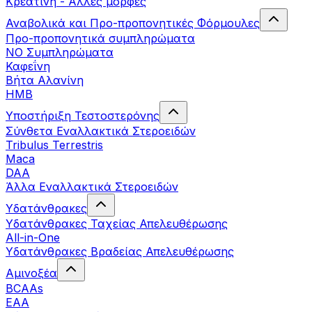
Κρεατίνη - Άλλες μορφές
Αναβολικά και Προ-προπονητικές Φόρμουλες
Προ-προπονητικά συμπληρώματα
ΝΟ Συμπληρώματα
Καφεΐνη
Βήτα Αλανίνη
HMB
Υποστήριξη Τεστοστερόνης
Σύνθετα Εναλλακτικά Στεροειδών
Tribulus Terrestris
Maca
DAA
Άλλα Εναλλακτικά Στεροειδών
Υδατάνθρακες
Υδατάνθρακες Ταχείας Απελευθέρωσης
All-in-One
Υδατάνθρακες Βραδείας Απελευθέρωσης
Αμινοξέα
BCAAs
EAA