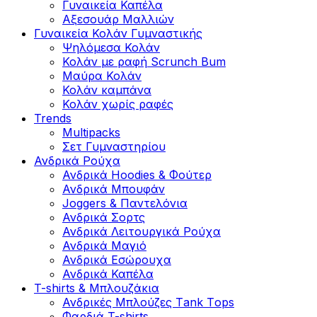
Γυναικεία Καπέλα
Αξεσουάρ Μαλλιών
Γυναικεία Κολάν Γυμναστικής
Ψηλόμεσα Κολάν
Κολάν με ραφή Scrunch Bum
Μαύρα Κολάν
Κολάν καμπάνα
Κολάν χωρίς ραφές
Trends
Multipacks
Σετ Γυμναστηρίου
Ανδρικά Ρούχα
Ανδρικά Hoodies & Φούτερ
Ανδρικά Μπουφάν
Joggers & Παντελόνια
Ανδρικά Σορτς
Ανδρικά Λειτουργικά Ρούχα
Ανδρικά Μαγιό
Ανδρικά Εσώρουχα
Ανδρικά Καπέλα
T-shirts & Μπλουζάκια
Ανδρικές Mπλούζες Τank Τops
Φαρδιά T-shirts