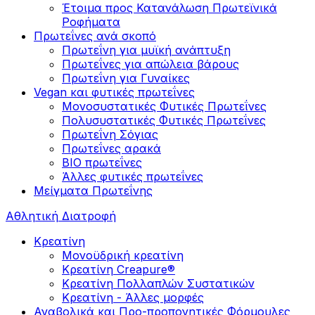
Έτοιμα προς Κατανάλωση Πρωτεϊνικά
Ροφήματα
Πρωτεΐνες ανά σκοπό
Πρωτεΐνη για μυϊκή ανάπτυξη
Πρωτεΐνες για απώλεια βάρους
Πρωτεΐνη για Γυναίκες
Vegan και φυτικές πρωτεΐνες
Μονοσυστατικές Φυτικές Πρωτεΐνες
Πολυσυστατικές Φυτικές Πρωτεΐνες
Πρωτεΐνη Σόγιας
Πρωτεΐνες αρακά
ΒIO πρωτεΐνες
Άλλες φυτικές πρωτεΐνες
Μείγματα Πρωτεΐνης
Αθλητική Διατροφή
Κρεατίνη
Μονοϋδρική κρεατίνη
Κρεατίνη Creapure®
Κρεατίνη Πολλαπλών Συστατικών
Κρεατίνη - Άλλες μορφές
Αναβολικά και Προ-προπονητικές Φόρμουλες