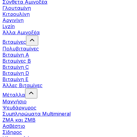
Σύνθετα Αμινοξέα
Γλουταμίνη
Κιτρουλίνη
Αργινίνη
Lyzín
Άλλα Αμινοξέα
Βιταμίνες
Πολυβιταμίνες
Βιταμίνη Α
Βιταμίνες Β
Βιταμίνη C
Βιταμίνη D
Βιταμίνη Ε
Άλλες Βιταμίνες
Μέταλλα
Μαγνήσιο
Ψευδάργυρος
Συμπληρώματα Multimineral
ZMA και ZMB
Ασβέστιο
Σίδηρος