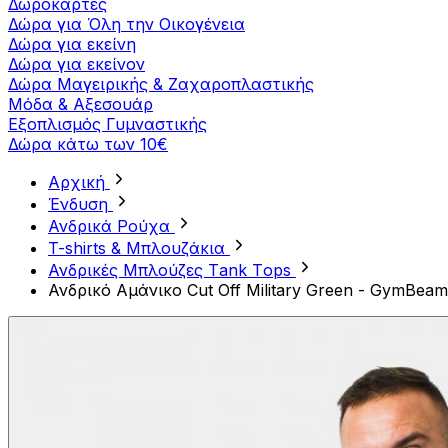
Δωροκάρτες
Δώρα για Όλη την Οικογένεια
Δώρα για εκείνη
Δώρα για εκείνον
Δώρα Μαγειρικής & Ζαχαροπλαστικής
Μόδα & Αξεσουάρ
Εξοπλισμός Γυμναστικής
Δώρα κάτω των 10€
Αρχική
Ένδυση
Ανδρικά Ρούχα
T-shirts & Μπλουζάκια
Ανδρικές Mπλούζες Τank Τops
Ανδρικό Αμάνικο Cut Off Military Green - GymBeam