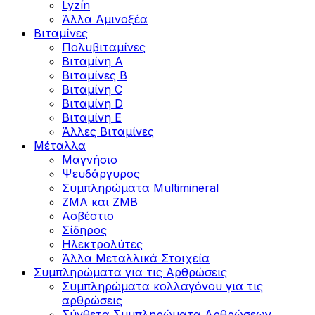
Lyzín
Άλλα Αμινοξέα
Βιταμίνες
Πολυβιταμίνες
Βιταμίνη Α
Βιταμίνες Β
Βιταμίνη C
Βιταμίνη D
Βιταμίνη Ε
Άλλες Βιταμίνες
Μέταλλα
Μαγνήσιο
Ψευδάργυρος
Συμπληρώματα Multimineral
ZMA και ZMB
Ασβέστιο
Σίδηρος
Ηλεκτρολύτες
Άλλα Mεταλλικά Στοιχεία
Συμπληρώματα για τις Αρθρώσεις
Συμπληρώματα κολλαγόνου για τις
αρθρώσεις
Σύνθετα Συμπληρώματα Αρθρώσεων