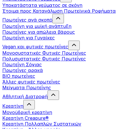
Υποκατάστατα γεύματος σε σκόνη
Έτοιμα προς Κατανάλωση Πρωτεϊνικά Ροφήματα
Πρωτεΐνες ανά σκοπό
Πρωτεΐνη για μυϊκή ανάπτυξη
Πρωτεΐνες για απώλεια βάρους
Πρωτεΐνη για Γυναίκες
Vegan και φυτικές πρωτεΐνες
Μονοσυστατικές Φυτικές Πρωτεΐνες
Πολυσυστατικές Φυτικές Πρωτεΐνες
Πρωτεΐνη Σόγιας
Πρωτεΐνες αρακά
ΒIO πρωτεΐνες
Άλλες φυτικές πρωτεΐνες
Μείγματα Πρωτεΐνης
Αθλητική Διατροφή
Κρεατίνη
Μονοϋδρική κρεατίνη
Κρεατίνη Creapure®
Κρεατίνη Πολλαπλών Συστατικών