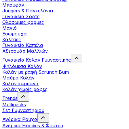
Μπουφάν
Joggers & Παντελόνια
Γυναικεία Σορτς
Ολόσωμες φόρμες
Μαγιό
Εσώρουχα
Κάλτσες
Γυναικεία Καπέλα
Αξεσουάρ Μαλλιών
Γυναικεία Κολάν Γυμναστικής
Ψηλόμεσα Κολάν
Κολάν με ραφή Scrunch Bum
Μαύρα Κολάν
Κολάν καμπάνα
Κολάν χωρίς ραφές
Trends
Multipacks
Σετ Γυμναστηρίου
Ανδρικά Ρούχα
Ανδρικά Hoodies & Φούτερ