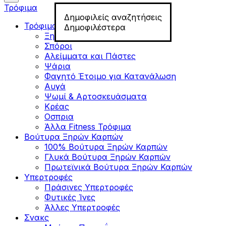
Τρόφιμα
Δημοφιλείς αναζητήσεις
Τρόφιμα για Fitness
Δημοφιλέστερα
Ξηροί Καρποί
Σπόροι
Αλείμματα και Πάστες
Ψάρια
Φαγητό Έτοιμο για Κατανάλωση
Αυγά
Ψωμί & Αρτοσκευάσματα
Κρέας
Οσπρια
Άλλα Fitness Τρόφιμα
Βούτυρα Ξηρών Καρπών
100% Βούτυρα Ξηρών Καρπών
Γλυκά Βούτυρα Ξηρών Καρπών
Πρωτεϊνικά Βούτυρα Ξηρών Καρπών
Υπερτροφές
Πράσινες Υπερτροφές
Φυτικές Ίνες
Άλλες Υπερτροφές
Σνακς