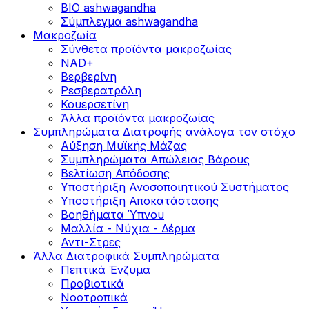
BIO ashwagandha
Σύμπλεγμα ashwagandha
Μακροζωία
Σύνθετα προϊόντα μακροζωίας
NAD+
Βερβερίνη
Ρεσβερατρόλη
Κουερσετίνη
Άλλα προϊόντα μακροζωίας
Συμπληρώματα Διατροφής ανάλογα τον στόχο
Αύξηση Μυϊκής Μάζας
Συμπληρώματα Aπώλειας Βάρους
Βελτίωση Απόδοσης
Υποστήριξη Ανοσοποιητικού Συστήματος
Yποστήριξη Αποκατάστασης
Βοηθήματα Ύπνου
Μαλλία - Νύχια - Δέρμα
Αντι-Στρες
Άλλα Διατροφικά Συμπληρώματα
Πεπτικά Ένζυμα
Προβιοτικά
Νοοτροπικά