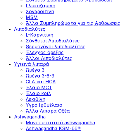
Γλυκοζαμίνη
Χονδροϊτίνη
MSM
Άλλα Συμπληρώματα για τις Αρθρώσεις
Λιποδιαλύτες
L-Kαρνιτίνη
Σύνθετοι Λιποδιαλύτες
Θερμογόνοι λιποδιαλύτες
Έλεγχος όρεξης
Άλλοι Λιποδιαλύτες
Υγιεινά λιπαρά
Ωμέγα 3
Ωμέγα 3-6-9
CLA και HCA
Έλαιο MCT
Έλαιο κριλ
Λεκιθίνη
Υγρό Ιχθυέλαιο
Άλλα Λιπαρά Οξέα
Ashwagandha
Μονοσυστατικό ashwagandha
Ashwagandha KSM-66®