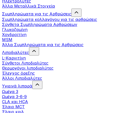
Ηλεκτρολύτες
Άλλα Mεταλλικά Στοιχεία
Συμπληρώματα για τις Αρθρώσεις
Συμπληρώματα κολλαγόνου για τις αρθρώσεις
Σύνθετα Συμπληρώματα Αρθρώσεων
Γλυκοζαμίνη
Χονδροϊτίνη
MSM
Άλλα Συμπληρώματα για τις Αρθρώσεις
Λιποδιαλύτες
L-Kαρνιτίνη
Σύνθετοι Λιποδιαλύτες
Θερμογόνοι λιποδιαλύτες
Έλεγχος όρεξης
Άλλοι Λιποδιαλύτες
Υγιεινά λιπαρά
Ωμέγα 3
Ωμέγα 3-6-9
CLA και HCA
Έλαιο MCT
Έλαιο κριλ