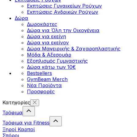
Εκπτώσεις Γυναικείων Ρούχων
Εκπτώσεις Aνδρικών Ρούχων
Δώρα
Δωροκάρτες
Δώρα για Όλη την Οικογένεια
Δώρα για εκείνη
Δώρα για εκείνον
Δώρα Μαγειρικής & Ζαχαροπλαστικής
Μόδα & Αξεσουάρ
Εξοπλισμός Γυμναστικής
Δώρα κάτω των 10€
Bestsellers
GymBeam Merch
Νέα Προϊόντα
Προσφορές
Κατηγορίες
Τρόφιμα
Τρόφιμα για Fitness
Ξηροί Καρποί
Σπόροι