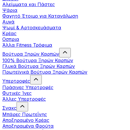
Αλείμματα και Πάστες
Ψάρια
Φαγητό Έτοιμο για Κατανάλωση
Αυγά
Ψωμί & Αρτοσκευάσματα
Κρέας
Οσπρια
Άλλα Fitness Τρόφιμα
Βούτυρα Ξηρών Καρπών
100% Βούτυρα Ξηρών Καρπών
Γλυκά Βούτυρα Ξηρών Καρπών
Πρωτεϊνικά Βούτυρα Ξηρών Καρπών
Υπερτροφές
Πράσινες Υπερτροφές
Φυτικές Ίνες
Άλλες Υπερτροφές
Σνακς
Μπάρες Πρωτεΐνης
Αποξηραμένο Κρέας
Αποξηραμένα Φρούτα