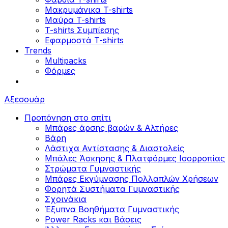
Μακρυμάνικα T-shirts
Μαύρα T-shirts
T-shirts Συμπίεσης
Εφαρμοστά T-shirts
Trends
Multipacks
Φόρμες
Αξεσουάρ
Προπόνηση στο σπίτι
Μπάρες άρσης βαρών & Αλτήρες
Βάρη
Λάστιχα Αντίστασης & Διαστολείς
Μπάλες Άσκησης & Πλατφόρμες Ισορροπίας
Στρώματα Γυμναστικής
Μπάρες Εκγύμνασης Πολλαπλών Χρήσεων
Φορητά Συστήματα Γυμναστικής
Σχοινάκια
Έξυπνα Βοηθήματα Γυμναστικής
Power Racks και Βάσεις