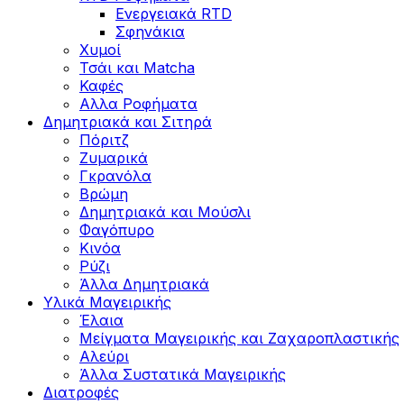
Ενεργειακά RTD
Σφηνάκια
Χυμοί
Τσάι και Matcha
Καφές
Αλλα Ροφήματα
Δημητριακά και Σιτηρά
Πόριτζ
Ζυμαρικά
Γκρανόλα
Βρώμη
Δημητριακά και Μούσλι
Φαγόπυρο
Κινόα
Ρύζι
Άλλα Δημητριακά
Υλικά Μαγειρικής
Έλαια
Μείγματα Μαγειρικής και Ζαχαροπλαστικής
Αλεύρι
Άλλα Συστατικά Μαγειρικής
Διατροφές