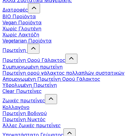
Άλλα Συστατικά Μαγειρικής
Διατροφές
BIO Προϊόντα
Vegan Προϊόντα
Χωρίς Γλουτένη
Χωρίς Λακτόζη
Vegetarian Προϊόντα
Πρωτεΐνη
Πρωτεΐνη Ορού Γάλακτος
Συμπυκνωμένη πρωτεΐνη
Πρωτεΐνη ορού γάλακτος πολλαπλών συστατικών
Απομονωμένη Πρωτεΐνη Ορού Γάλακτος
Υδρολυμένη Πρωτεΐνη
Clear Πρωτεΐνες
Ζωικές πρωτεΐνες
Κολλαγόνο
Πρωτεΐνη Βοδινού
Πρωτεΐνη Νυκτός
Άλλες ζωικές πρωτεΐνες
Υποκατάστατο Γεύματος