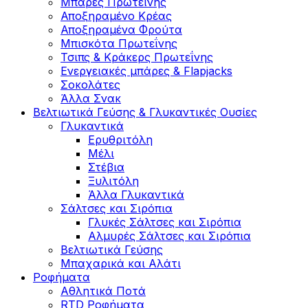
Μπάρες Πρωτεΐνης
Αποξηραμένο Κρέας
Αποξηραμένα Φρούτα
Μπισκότα Πρωτεΐνης
Τσιπς & Kράκερς Πρωτεΐνης
Ενεργειακές μπάρες & Flapjacks
Σοκολάτες
Άλλα Σνακ
Βελτιωτικά Γεύσης & Γλυκαντικές Ουσίες
Γλυκαντικά
Ερυθριτόλη
Μέλι
Στέβια
Ξυλιτόλη
Άλλα Γλυκαντικά
Σάλτσες και Σιρόπια
Γλυκές Σάλτσες και Σιρόπια
Αλμυρές Σάλτσες και Σιρόπια
Bελτιωτικά Γεύσης
Μπαχαρικά και Αλάτι
Ροφήματα
Αθλητικά Ποτά
RTD Ροφήματα