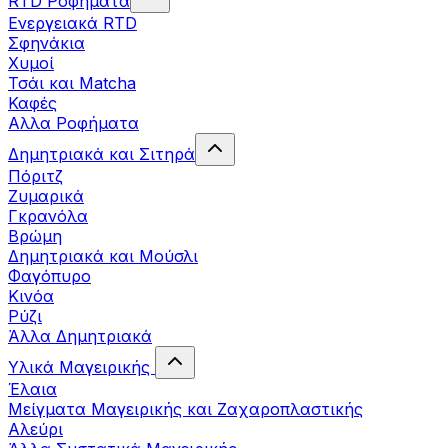
RTD Ροφήματα
Ενεργειακά RTD
Σφηνάκια
Χυμοί
Τσάι και Matcha
Καφές
Αλλα Ροφήματα
Δημητριακά και Σιτηρά
Πόριτζ
Ζυμαρικά
Γκρανόλα
Βρώμη
Δημητριακά και Μούσλι
Φαγόπυρο
Κινόα
Ρύζι
Άλλα Δημητριακά
Υλικά Μαγειρικής
Έλαια
Μείγματα Μαγειρικής και Ζαχαροπλαστικής
Αλεύρι