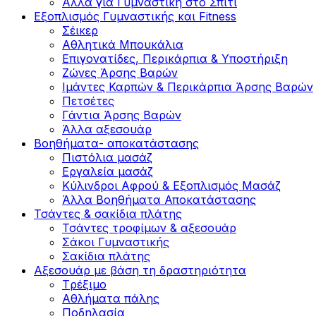
Άλλα για Γυμναστική στο Σπίτι
Εξοπλισμός Γυμναστικής και Fitness
Σέικερ
Αθλητικά Μπουκάλια
Επιγονατίδες, Περικάρπια & Υποστήριξη
Ζώνες Άρσης Βαρών
Ιμάντες Καρπών & Περικάρπια Άρσης Βαρών
Πετσέτες
Γάντια Άρσης Βαρών
Άλλα αξεσουάρ
Βοηθήματα- αποκατάστασης
Πιστόλια μασάζ
Εργαλεία μασάζ
Κύλινδροι Αφρού & Εξοπλισμός Μασάζ
Άλλα Βοηθήματα Αποκατάστασης
Τσάντες & σακίδια πλάτης
Τσάντες τροφίμων & αξεσουάρ
Σάκοι Γυμναστικής
Σακίδια πλάτης
Αξεσουάρ με βάση τη δραστηριότητα
Tρέξιμο
Αθλήματα πάλης
Ποδηλασία