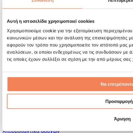
Συναίνεση
Λεπτομέρει
Εργαλεία μασάζ
Κύλινδροι Αφρού & Εξοπλισμός Μασάζ
Άλλα Βοηθήματα Αποκατάστασης
Αυτή η ιστοσελίδα χρησιμοποιεί cookies
Τσάντες & σακίδια πλάτης
Τσάντες τροφίμων & αξεσουάρ
Χρησιμοποιούμε cookie για την εξατομίκευση περιεχομένου
Σάκοι Γυμναστικής
κοινωνικών μέσων και την ανάλυση της επισκεψιμότητάς μ
Σακίδια πλάτης
αφορούν τον τρόπο που χρησιμοποιείτε τον ιστότοπό μας μ
Αξεσουάρ με βάση τη δραστηριότητα
αναλύσεων, οι οποίοι ενδεχομένως να τις συνδυάσουν με 
Tρέξιμο
τις οποίες έχουν συλλέξει σε σχέση με την από μέρους σας
Αθλήματα πάλης
Ποδηλασία
Γιόγκα & Πιλάτες
Κρυοθεραπεία
Να επιτρέποντα
Κολύμβηση
Πεζοπορία
Προσαρμογή
Biohacking
Θεραπεία με Κόκκινο Φως
Φίλτρα και Δοχεία Νερού
Άρνηση
Βιώσιμο Σπίτι
Απορρυπαντικά ρούχων