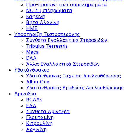
Προ-προπονητικά συμπληρώματα
ΝΟ Συμπληρώματα
Καφεΐνη
Βήτα Αλανίνη
HMB
Υποστήριξη Τεστοστερόνης
Σύνθετα Εναλλακτικά Στεροειδών
Tribulus Terrestris
Maca
DAA
Άλλα Εναλλακτικά Στεροειδών
Υδατάνθρακες
Υδατάνθρακες Ταχείας Απελευθέρωσης
All-in-One
Υδατάνθρακες Βραδείας Απελευθέρωσης
Αμινοξέα
BCAAs
EAA
Σύνθετα Αμινοξέα
Γλουταμίνη
Κιτρουλίνη
Αργινίνη