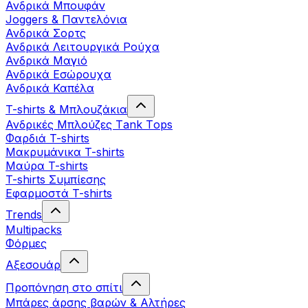
Ανδρικά Μπουφάν
Joggers & Παντελόνια
Ανδρικά Σορτς
Ανδρικά Λειτουργικά Ρούχα
Ανδρικά Μαγιό
Ανδρικά Εσώρουχα
Ανδρικά Καπέλα
T-shirts & Μπλουζάκια
Ανδρικές Mπλούζες Τank Τops
Φαρδιά T-shirts
Μακρυμάνικα T-shirts
Μαύρα T-shirts
T-shirts Συμπίεσης
Εφαρμοστά T-shirts
Trends
Multipacks
Φόρμες
Αξεσουάρ
Προπόνηση στο σπίτι
Μπάρες άρσης βαρών & Αλτήρες