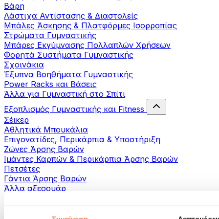
Βάρη
Λάστιχα Αντίστασης & Διαστολείς
Μπάλες Άσκησης & Πλατφόρμες Ισορροπίας
Στρώματα Γυμναστικής
Μπάρες Εκγύμνασης Πολλαπλών Χρήσεων
Φορητά Συστήματα Γυμναστικής
Σχοινάκια
Έξυπνα Βοηθήματα Γυμναστικής
Power Racks και Βάσεις
Άλλα για Γυμναστική στο Σπίτι
Εξοπλισμός Γυμναστικής και Fitness
Σέικερ
Αθλητικά Μπουκάλια
Επιγονατίδες, Περικάρπια & Υποστήριξη
Ζώνες Άρσης Βαρών
Ιμάντες Καρπών & Περικάρπια Άρσης Βαρών
Πετσέτες
Γάντια Άρσης Βαρών
Άλλα αξεσουάρ
Βοηθήματα- αποκατάστασης
Πιστόλια μασάζ