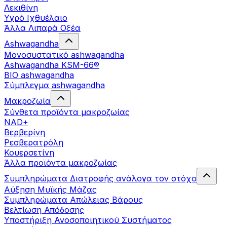
Λεκιθίνη
Υγρό Ιχθυέλαιο
Άλλα Λιπαρά Οξέα
Ashwagandha
Μονοσυστατικό ashwagandha
Ashwagandha KSM-66®
BIO ashwagandha
Σύμπλεγμα ashwagandha
Μακροζωία
Σύνθετα προϊόντα μακροζωίας
NAD+
Βερβερίνη
Ρεσβερατρόλη
Κουερσετίνη
Άλλα προϊόντα μακροζωίας
Συμπληρώματα Διατροφής ανάλογα τον στόχο
Αύξηση Μυϊκής Μάζας
Συμπληρώματα Aπώλειας Βάρους
Βελτίωση Απόδοσης
Υποστήριξη Ανοσοποιητικού Συστήματος