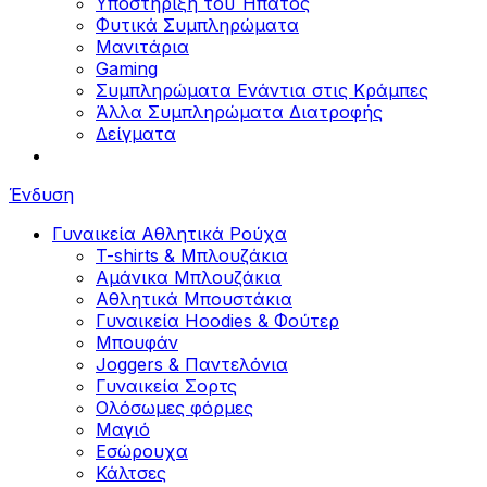
Υποστήριξη του Ήπατος
Φυτικά Συμπληρώματα
Μανιτάρια
Gaming
Συμπληρώματα Ενάντια στις Κράμπες
Άλλα Συμπληρώματα Διατροφής
Δείγματα
Ένδυση
Γυναικεία Αθλητικά Ρούχα
T-shirts & Μπλουζάκια
Αμάνικα Μπλουζάκια
Aθλητικά Μπουστάκια
Γυναικεία Hoodies & Φούτερ
Μπουφάν
Joggers & Παντελόνια
Γυναικεία Σορτς
Ολόσωμες φόρμες
Μαγιό
Εσώρουχα
Κάλτσες