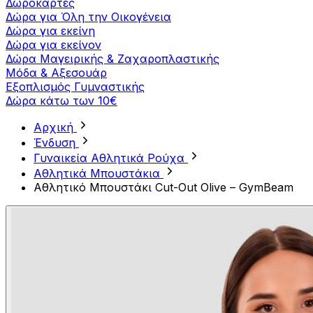
Δωροκάρτες
Δώρα για Όλη την Οικογένεια
Δώρα για εκείνη
Δώρα για εκείνον
Δώρα Μαγειρικής & Ζαχαροπλαστικής
Μόδα & Αξεσουάρ
Εξοπλισμός Γυμναστικής
Δώρα κάτω των 10€
Αρχική
Ένδυση
Γυναικεία Αθλητικά Ρούχα
Aθλητικά Μπουστάκια
Αθλητικό Μπουστάκι Cut-Out Olive – GymBeam