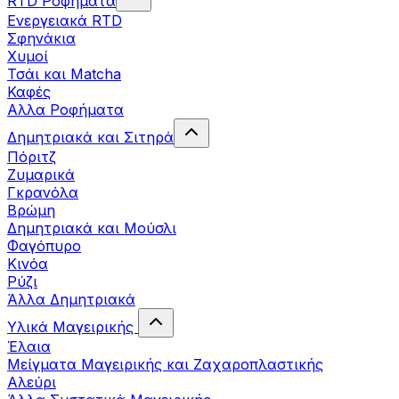
RTD Ροφήματα
Ενεργειακά RTD
Σφηνάκια
Χυμοί
Τσάι και Matcha
Καφές
Αλλα Ροφήματα
Δημητριακά και Σιτηρά
Πόριτζ
Ζυμαρικά
Γκρανόλα
Βρώμη
Δημητριακά και Μούσλι
Φαγόπυρο
Κινόα
Ρύζι
Άλλα Δημητριακά
Υλικά Μαγειρικής
Έλαια
Μείγματα Μαγειρικής και Ζαχαροπλαστικής
Αλεύρι