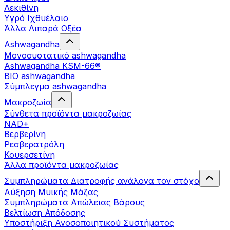
Λεκιθίνη
Υγρό Ιχθυέλαιο
Άλλα Λιπαρά Οξέα
Ashwagandha
Μονοσυστατικό ashwagandha
Ashwagandha KSM-66®
BIO ashwagandha
Σύμπλεγμα ashwagandha
Μακροζωία
Σύνθετα προϊόντα μακροζωίας
NAD+
Βερβερίνη
Ρεσβερατρόλη
Κουερσετίνη
Άλλα προϊόντα μακροζωίας
Συμπληρώματα Διατροφής ανάλογα τον στόχο
Αύξηση Μυϊκής Μάζας
Συμπληρώματα Aπώλειας Βάρους
Βελτίωση Απόδοσης
Υποστήριξη Ανοσοποιητικού Συστήματος