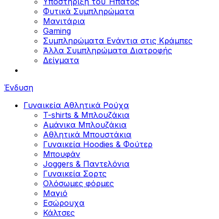
Υποστήριξη του Ήπατος
Φυτικά Συμπληρώματα
Μανιτάρια
Gaming
Συμπληρώματα Ενάντια στις Κράμπες
Άλλα Συμπληρώματα Διατροφής
Δείγματα
Ένδυση
Γυναικεία Αθλητικά Ρούχα
T-shirts & Μπλουζάκια
Αμάνικα Μπλουζάκια
Aθλητικά Μπουστάκια
Γυναικεία Hoodies & Φούτερ
Μπουφάν
Joggers & Παντελόνια
Γυναικεία Σορτς
Ολόσωμες φόρμες
Μαγιό
Εσώρουχα
Κάλτσες