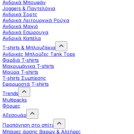
Ανδρικά Μπουφάν
Joggers & Παντελόνια
Ανδρικά Σορτς
Ανδρικά Λειτουργικά Ρούχα
Ανδρικά Μαγιό
Ανδρικά Εσώρουχα
Ανδρικά Καπέλα
T-shirts & Μπλουζάκια
Ανδρικές Mπλούζες Τank Τops
Φαρδιά T-shirts
Μακρυμάνικα T-shirts
Μαύρα T-shirts
T-shirts Συμπίεσης
Εφαρμοστά T-shirts
Trends
Multipacks
Φόρμες
Αξεσουάρ
Προπόνηση στο σπίτι
Μπάρες άρσης βαρών & Αλτήρες