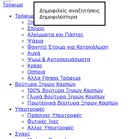
Τρόφιμα
Δημοφιλείς αναζητήσεις
Τρόφιμα για Fitness
Δημοφιλέστερα
Ξηροί Καρποί
Σπόροι
Αλείμματα και Πάστες
Ψάρια
Φαγητό Έτοιμο για Κατανάλωση
Αυγά
Ψωμί & Αρτοσκευάσματα
Κρέας
Οσπρια
Άλλα Fitness Τρόφιμα
Βούτυρα Ξηρών Καρπών
100% Βούτυρα Ξηρών Καρπών
Γλυκά Βούτυρα Ξηρών Καρπών
Πρωτεϊνικά Βούτυρα Ξηρών Καρπών
Υπερτροφές
Πράσινες Υπερτροφές
Φυτικές Ίνες
Άλλες Υπερτροφές
Σνακς