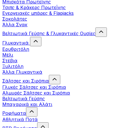
Μπισκότα Πρωτεΐνης
Τσιπς & Kράκερς Πρωτεΐνης
Ενεργειακές μπάρες & Flapjacks
Σοκολάτες
Άλλα Σνακ
Βελτιωτικά Γεύσης & Γλυκαντικές Ουσίες
Γλυκαντικά
Ερυθριτόλη
Μέλι
Στέβια
Ξυλιτόλη
Άλλα Γλυκαντικά
Σάλτσες και Σιρόπια
Γλυκές Σάλτσες και Σιρόπια
Αλμυρές Σάλτσες και Σιρόπια
Bελτιωτικά Γεύσης
Μπαχαρικά και Αλάτι
Ροφήματα
Αθλητικά Ποτά