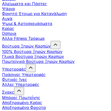
Αλείμματα και Πάστες
Ψάρια
Φαγητό Έτοιμο για Κατανάλωση
Αυγά
Ψωμί & Αρτοσκευάσματα
Κρέας
Οσπρια
Άλλα Fitness Τρόφιμα
Βούτυρα Ξηρών Καρπών
100% Βούτυρα Ξηρών Καρπών
Γλυκά Βούτυρα Ξηρών Καρπών
Πρωτεϊνικά Βούτυρα Ξηρών Καρπών
Υπερτροφές
Πράσινες Υπερτροφές
Φυτικές Ίνες
Άλλες Υπερτροφές
Σνακς
Μπάρες Πρωτεΐνης
Αποξηραμένο Κρέας
Αποξηραμένα Φρούτα