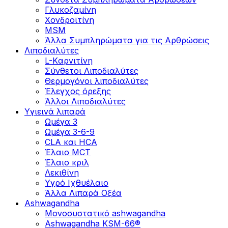
Γλυκοζαμίνη
Χονδροϊτίνη
MSM
Άλλα Συμπληρώματα για τις Αρθρώσεις
Λιποδιαλύτες
L-Kαρνιτίνη
Σύνθετοι Λιποδιαλύτες
Θερμογόνοι λιποδιαλύτες
Έλεγχος όρεξης
Άλλοι Λιποδιαλύτες
Υγιεινά λιπαρά
Ωμέγα 3
Ωμέγα 3-6-9
CLA και HCA
Έλαιο MCT
Έλαιο κριλ
Λεκιθίνη
Υγρό Ιχθυέλαιο
Άλλα Λιπαρά Οξέα
Ashwagandha
Μονοσυστατικό ashwagandha
Ashwagandha KSM-66®