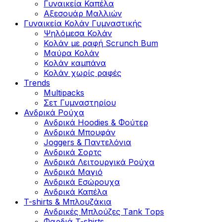
Γυναικεία Καπέλα
Αξεσουάρ Μαλλιών
Γυναικεία Κολάν Γυμναστικής
Ψηλόμεσα Κολάν
Κολάν με ραφή Scrunch Bum
Μαύρα Κολάν
Κολάν καμπάνα
Κολάν χωρίς ραφές
Trends
Multipacks
Σετ Γυμναστηρίου
Ανδρικά Ρούχα
Ανδρικά Hoodies & Φούτερ
Ανδρικά Μπουφάν
Joggers & Παντελόνια
Ανδρικά Σορτς
Ανδρικά Λειτουργικά Ρούχα
Ανδρικά Μαγιό
Ανδρικά Εσώρουχα
Ανδρικά Καπέλα
T-shirts & Μπλουζάκια
Ανδρικές Mπλούζες Τank Τops
Φαρδιά T-shirts