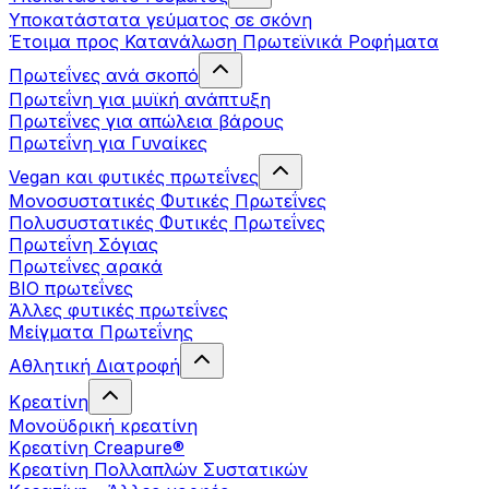
Υποκατάστατα γεύματος σε σκόνη
Έτοιμα προς Κατανάλωση Πρωτεϊνικά Ροφήματα
Πρωτεΐνες ανά σκοπό
Πρωτεΐνη για μυϊκή ανάπτυξη
Πρωτεΐνες για απώλεια βάρους
Πρωτεΐνη για Γυναίκες
Vegan και φυτικές πρωτεΐνες
Μονοσυστατικές Φυτικές Πρωτεΐνες
Πολυσυστατικές Φυτικές Πρωτεΐνες
Πρωτεΐνη Σόγιας
Πρωτεΐνες αρακά
ΒIO πρωτεΐνες
Άλλες φυτικές πρωτεΐνες
Μείγματα Πρωτεΐνης
Αθλητική Διατροφή
Κρεατίνη
Μονοϋδρική κρεατίνη
Κρεατίνη Creapure®
Κρεατίνη Πολλαπλών Συστατικών