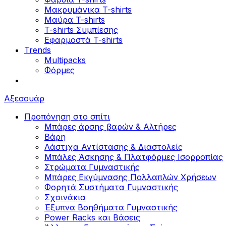
Μακρυμάνικα T-shirts
Μαύρα T-shirts
T-shirts Συμπίεσης
Εφαρμοστά T-shirts
Trends
Multipacks
Φόρμες
Αξεσουάρ
Προπόνηση στο σπίτι
Μπάρες άρσης βαρών & Αλτήρες
Βάρη
Λάστιχα Αντίστασης & Διαστολείς
Μπάλες Άσκησης & Πλατφόρμες Ισορροπίας
Στρώματα Γυμναστικής
Μπάρες Εκγύμνασης Πολλαπλών Χρήσεων
Φορητά Συστήματα Γυμναστικής
Σχοινάκια
Έξυπνα Βοηθήματα Γυμναστικής
Power Racks και Βάσεις