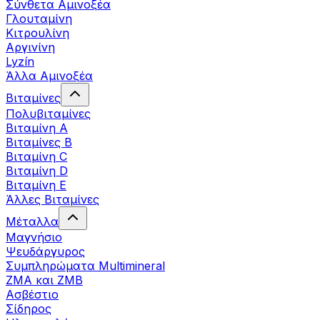
Σύνθετα Αμινοξέα
Γλουταμίνη
Κιτρουλίνη
Αργινίνη
Lyzín
Άλλα Αμινοξέα
Βιταμίνες
Πολυβιταμίνες
Βιταμίνη Α
Βιταμίνες Β
Βιταμίνη C
Βιταμίνη D
Βιταμίνη Ε
Άλλες Βιταμίνες
Μέταλλα
Μαγνήσιο
Ψευδάργυρος
Συμπληρώματα Multimineral
ZMA και ZMB
Ασβέστιο
Σίδηρος