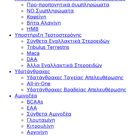
Προ-προπονητικά συμπληρώματα
ΝΟ Συμπληρώματα
Καφεΐνη
Βήτα Αλανίνη
HMB
Υποστήριξη Τεστοστερόνης
Σύνθετα Εναλλακτικά Στεροειδών
Tribulus Terrestris
Maca
DAA
Άλλα Εναλλακτικά Στεροειδών
Υδατάνθρακες
Υδατάνθρακες Ταχείας Απελευθέρωσης
All-in-One
Υδατάνθρακες Βραδείας Απελευθέρωσης
Αμινοξέα
BCAAs
EAA
Σύνθετα Αμινοξέα
Γλουταμίνη
Κιτρουλίνη
Αργινίνη