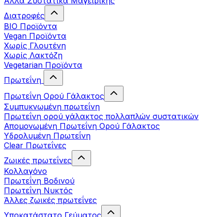
Άλλα Συστατικά Μαγειρικής
Διατροφές
BIO Προϊόντα
Vegan Προϊόντα
Χωρίς Γλουτένη
Χωρίς Λακτόζη
Vegetarian Προϊόντα
Πρωτεΐνη
Πρωτεΐνη Ορού Γάλακτος
Συμπυκνωμένη πρωτεΐνη
Πρωτεΐνη ορού γάλακτος πολλαπλών συστατικών
Απομονωμένη Πρωτεΐνη Ορού Γάλακτος
Υδρολυμένη Πρωτεΐνη
Clear Πρωτεΐνες
Ζωικές πρωτεΐνες
Κολλαγόνο
Πρωτεΐνη Βοδινού
Πρωτεΐνη Νυκτός
Άλλες ζωικές πρωτεΐνες
Υποκατάστατο Γεύματος