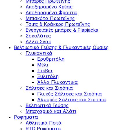
Μπάρες Πρωτεΐνης
Αποξηραμένο Κρέας
Αποξηραμένα Φρούτα
Μπισκότα Πρωτεΐνης
Τσιπς & Kράκερς Πρωτεΐνης
Ενεργειακές μπάρες & Flapjacks
Σοκολάτες
Άλλα Σνακ
Βελτιωτικά Γεύσης & Γλυκαντικές Ουσίες
Γλυκαντικά
Ερυθριτόλη
Μέλι
Στέβια
Ξυλιτόλη
Άλλα Γλυκαντικά
Σάλτσες και Σιρόπια
Γλυκές Σάλτσες και Σιρόπια
Αλμυρές Σάλτσες και Σιρόπια
Bελτιωτικά Γεύσης
Μπαχαρικά και Αλάτι
Ροφήματα
Αθλητικά Ποτά
RTD Ροφήματα