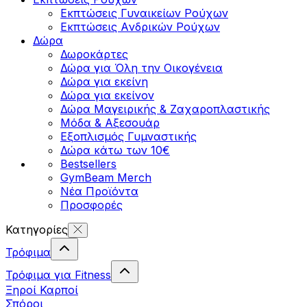
Εκπτώσεις Γυναικείων Ρούχων
Εκπτώσεις Aνδρικών Ρούχων
Δώρα
Δωροκάρτες
Δώρα για Όλη την Οικογένεια
Δώρα για εκείνη
Δώρα για εκείνον
Δώρα Μαγειρικής & Ζαχαροπλαστικής
Μόδα & Αξεσουάρ
Εξοπλισμός Γυμναστικής
Δώρα κάτω των 10€
Bestsellers
GymBeam Merch
Νέα Προϊόντα
Προσφορές
Κατηγορίες
Τρόφιμα
Τρόφιμα για Fitness
Ξηροί Καρποί
Σπόροι