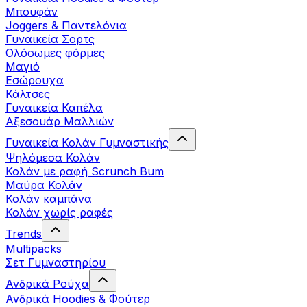
Μπουφάν
Joggers & Παντελόνια
Γυναικεία Σορτς
Ολόσωμες φόρμες
Μαγιό
Εσώρουχα
Κάλτσες
Γυναικεία Καπέλα
Αξεσουάρ Μαλλιών
Γυναικεία Κολάν Γυμναστικής
Ψηλόμεσα Κολάν
Κολάν με ραφή Scrunch Bum
Μαύρα Κολάν
Κολάν καμπάνα
Κολάν χωρίς ραφές
Trends
Multipacks
Σετ Γυμναστηρίου
Ανδρικά Ρούχα
Ανδρικά Hoodies & Φούτερ