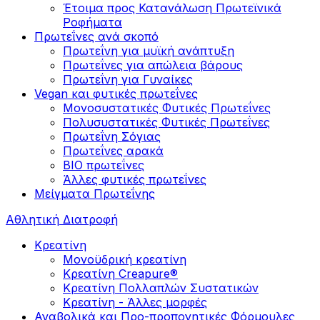
Έτοιμα προς Κατανάλωση Πρωτεϊνικά
Ροφήματα
Πρωτεΐνες ανά σκοπό
Πρωτεΐνη για μυϊκή ανάπτυξη
Πρωτεΐνες για απώλεια βάρους
Πρωτεΐνη για Γυναίκες
Vegan και φυτικές πρωτεΐνες
Μονοσυστατικές Φυτικές Πρωτεΐνες
Πολυσυστατικές Φυτικές Πρωτεΐνες
Πρωτεΐνη Σόγιας
Πρωτεΐνες αρακά
ΒIO πρωτεΐνες
Άλλες φυτικές πρωτεΐνες
Μείγματα Πρωτεΐνης
Αθλητική Διατροφή
Κρεατίνη
Μονοϋδρική κρεατίνη
Κρεατίνη Creapure®
Κρεατίνη Πολλαπλών Συστατικών
Κρεατίνη - Άλλες μορφές
Αναβολικά και Προ-προπονητικές Φόρμουλες