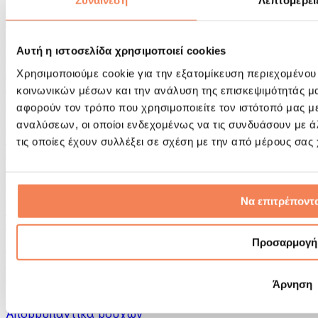
Συναίνεση
Λεπτομέρει
Εργαλεία μασάζ
Κύλινδροι Αφρού & Εξοπλισμός Μασάζ
Άλλα Βοηθήματα Αποκατάστασης
Αυτή η ιστοσελίδα χρησιμοποιεί cookies
Τσάντες & σακίδια πλάτης
Τσάντες τροφίμων & αξεσουάρ
Χρησιμοποιούμε cookie για την εξατομίκευση περιεχομένου
Σάκοι Γυμναστικής
κοινωνικών μέσων και την ανάλυση της επισκεψιμότητάς μ
Σακίδια πλάτης
αφορούν τον τρόπο που χρησιμοποιείτε τον ιστότοπό μας μ
Αξεσουάρ με βάση τη δραστηριότητα
αναλύσεων, οι οποίοι ενδεχομένως να τις συνδυάσουν με 
Tρέξιμο
τις οποίες έχουν συλλέξει σε σχέση με την από μέρους σας
Αθλήματα πάλης
Ποδηλασία
Γιόγκα & Πιλάτες
Κρυοθεραπεία
Να επιτρέποντα
Κολύμβηση
Πεζοπορία
Προσαρμογή
Biohacking
Θεραπεία με Κόκκινο Φως
Φίλτρα και Δοχεία Νερού
Άρνηση
Βιώσιμο Σπίτι
Απορρυπαντικά ρούχων