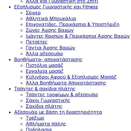
Άλλα για Γυμναστική στο Σπίτι
Εξοπλισμός Γυμναστικής και Fitness
Σέικερ
Αθλητικά Μπουκάλια
Επιγονατίδες, Περικάρπια & Υποστήριξη
Ζώνες Άρσης Βαρών
Ιμάντες Καρπών & Περικάρπια Άρσης Βαρών
Πετσέτες
Γάντια Άρσης Βαρών
Άλλα αξεσουάρ
Βοηθήματα- αποκατάστασης
Πιστόλια μασάζ
Εργαλεία μασάζ
Κύλινδροι Αφρού & Εξοπλισμός Μασάζ
Άλλα Βοηθήματα Αποκατάστασης
Τσάντες & σακίδια πλάτης
Τσάντες τροφίμων & αξεσουάρ
Σάκοι Γυμναστικής
Σακίδια πλάτης
Αξεσουάρ με βάση τη δραστηριότητα
Tρέξιμο
Αθλήματα πάλης
Ποδηλασία