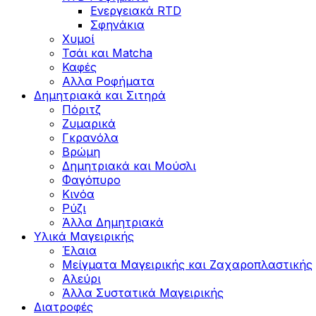
Ενεργειακά RTD
Σφηνάκια
Χυμοί
Τσάι και Matcha
Καφές
Αλλα Ροφήματα
Δημητριακά και Σιτηρά
Πόριτζ
Ζυμαρικά
Γκρανόλα
Βρώμη
Δημητριακά και Μούσλι
Φαγόπυρο
Κινόα
Ρύζι
Άλλα Δημητριακά
Υλικά Μαγειρικής
Έλαια
Μείγματα Μαγειρικής και Ζαχαροπλαστικής
Αλεύρι
Άλλα Συστατικά Μαγειρικής
Διατροφές