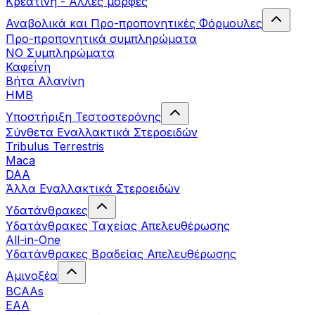
Κρεατίνη - Άλλες μορφές
Αναβολικά και Προ-προπονητικές Φόρμουλες
Προ-προπονητικά συμπληρώματα
ΝΟ Συμπληρώματα
Καφεΐνη
Βήτα Αλανίνη
HMB
Υποστήριξη Τεστοστερόνης
Σύνθετα Εναλλακτικά Στεροειδών
Tribulus Terrestris
Maca
DAA
Άλλα Εναλλακτικά Στεροειδών
Υδατάνθρακες
Υδατάνθρακες Ταχείας Απελευθέρωσης
All-in-One
Υδατάνθρακες Βραδείας Απελευθέρωσης
Αμινοξέα
BCAAs
EAA