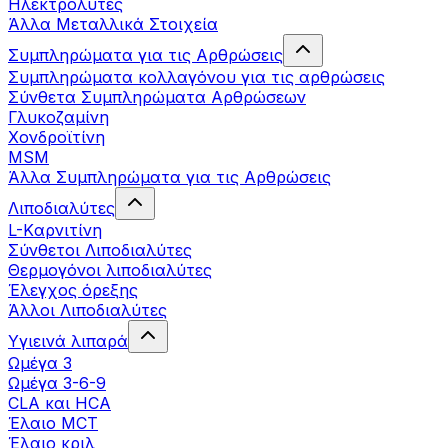
Ηλεκτρολύτες
Άλλα Mεταλλικά Στοιχεία
Συμπληρώματα για τις Αρθρώσεις
Συμπληρώματα κολλαγόνου για τις αρθρώσεις
Σύνθετα Συμπληρώματα Αρθρώσεων
Γλυκοζαμίνη
Χονδροϊτίνη
MSM
Άλλα Συμπληρώματα για τις Αρθρώσεις
Λιποδιαλύτες
L-Kαρνιτίνη
Σύνθετοι Λιποδιαλύτες
Θερμογόνοι λιποδιαλύτες
Έλεγχος όρεξης
Άλλοι Λιποδιαλύτες
Υγιεινά λιπαρά
Ωμέγα 3
Ωμέγα 3-6-9
CLA και HCA
Έλαιο MCT
Έλαιο κριλ