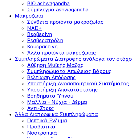
BIO ashwagandha
Σύμπλεγμα ashwagandha
Μακροζωία
Σύνθετα προϊόντα μακροζωίας
NAD+
Βερβερίνη
Ρεσβερατρόλη
Κουερσετίνη
Άλλα προϊόντα μακροζωίας
Συμπληρώματα Διατροφής ανάλογα τον στόχο
Αύξηση Μυϊκής Μάζας
Συμπληρώματα Aπώλειας Βάρους
Βελτίωση Απόδοσης
Υποστήριξη Ανοσοποιητικού Συστήματος
Yποστήριξη Αποκατάστασης
Βοηθήματα Ύπνου
Μαλλία - Νύχια - Δέρμα
Αντι-Στρες
Άλλα Διατροφικά Συμπληρώματα
Πεπτικά Ένζυμα
Προβιοτικά
Νοοτροπικά