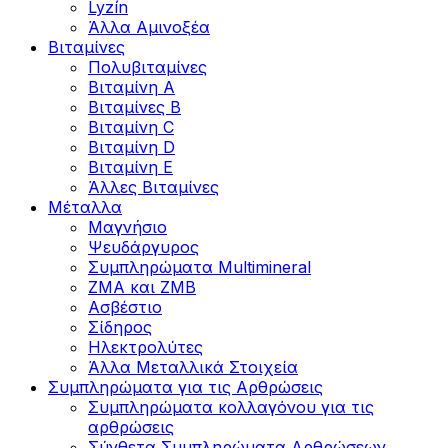
Lyzín
Άλλα Αμινοξέα
Βιταμίνες
Πολυβιταμίνες
Βιταμίνη Α
Βιταμίνες Β
Βιταμίνη C
Βιταμίνη D
Βιταμίνη Ε
Άλλες Βιταμίνες
Μέταλλα
Μαγνήσιο
Ψευδάργυρος
Συμπληρώματα Multimineral
ZMA και ZMB
Ασβέστιο
Σίδηρος
Ηλεκτρολύτες
Άλλα Mεταλλικά Στοιχεία
Συμπληρώματα για τις Αρθρώσεις
Συμπληρώματα κολλαγόνου για τις
αρθρώσεις
Σύνθετα Συμπληρώματα Αρθρώσεων