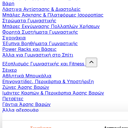
Βάρη
Λάστιχα Αντίστασης & Διαστολείς
Μπάλες Άσκησης & Πλατφόρμες Ισορροπίας
Στρώματα Γυμναστικής
Μπάρες Εκγύμνασης Πολλαπλών Χρήσεων
Φορητά Συστήματα Γυμναστικής
Σχοινάκια
Έξυπνα Βοηθήματα Γυμναστικής
Power Racks και Βάσεις
Άλλα για Γυμναστική στο Σπίτι
Εξοπλισμός Γυμναστικής και Fitness
Σέικερ
Αθλητικά Μπουκάλια
Επιγονατίδες, Περικάρπια & Υποστήριξη
Ζώνες Άρσης Βαρών
Ιμάντες Καρπών & Περικάρπια Άρσης Βαρών
Πετσέτες
Γάντια Άρσης Βαρών
Άλλα αξεσουάρ
Βοηθήματα- αποκατάστασης
Πιστόλια μασάζ