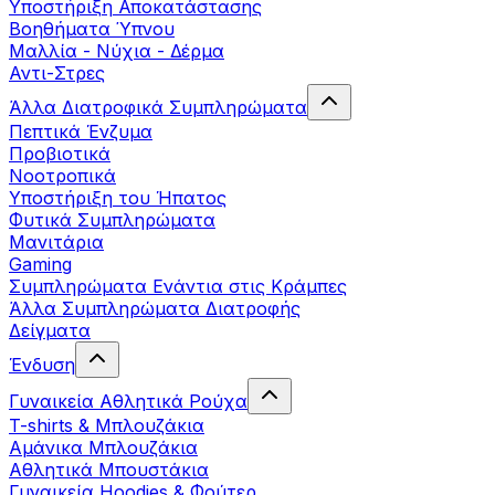
Yποστήριξη Αποκατάστασης
Βοηθήματα Ύπνου
Μαλλία - Νύχια - Δέρμα
Αντι-Στρες
Άλλα Διατροφικά Συμπληρώματα
Πεπτικά Ένζυμα
Προβιοτικά
Νοοτροπικά
Υποστήριξη του Ήπατος
Φυτικά Συμπληρώματα
Μανιτάρια
Gaming
Συμπληρώματα Ενάντια στις Κράμπες
Άλλα Συμπληρώματα Διατροφής
Δείγματα
Ένδυση
Γυναικεία Αθλητικά Ρούχα
T-shirts & Μπλουζάκια
Αμάνικα Μπλουζάκια
Aθλητικά Μπουστάκια
Γυναικεία Hoodies & Φούτερ