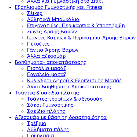
Άλλα για Γυμναστική στο Σπίτι
Εξοπλισμός Γυμναστικής και Fitness
Σέικερ
Αθλητικά Μπουκάλια
Επιγονατίδες, Περικάρπια & Υποστήριξη
Ζώνες Άρσης Βαρών
Ιμάντες Καρπών & Περικάρπια Άρσης Βαρών
Πετσέτες
Γάντια Άρσης Βαρών
Άλλα αξεσουάρ
Βοηθήματα- αποκατάστασης
Πιστόλια μασάζ
Εργαλεία μασάζ
Κύλινδροι Αφρού & Εξοπλισμός Μασάζ
Άλλα Βοηθήματα Αποκατάστασης
Τσάντες & σακίδια πλάτης
Τσάντες τροφίμων & αξεσουάρ
Σάκοι Γυμναστικής
Σακίδια πλάτης
Αξεσουάρ με βάση τη δραστηριότητα
Tρέξιμο
Αθλήματα πάλης
Ποδηλασία