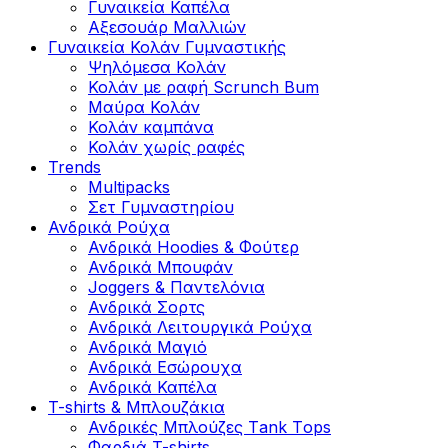
Γυναικεία Καπέλα
Αξεσουάρ Μαλλιών
Γυναικεία Κολάν Γυμναστικής
Ψηλόμεσα Κολάν
Κολάν με ραφή Scrunch Bum
Μαύρα Κολάν
Κολάν καμπάνα
Κολάν χωρίς ραφές
Trends
Multipacks
Σετ Γυμναστηρίου
Ανδρικά Ρούχα
Ανδρικά Hoodies & Φούτερ
Ανδρικά Μπουφάν
Joggers & Παντελόνια
Ανδρικά Σορτς
Ανδρικά Λειτουργικά Ρούχα
Ανδρικά Μαγιό
Ανδρικά Εσώρουχα
Ανδρικά Καπέλα
T-shirts & Μπλουζάκια
Ανδρικές Mπλούζες Τank Τops
Φαρδιά T-shirts