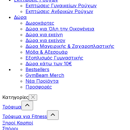
Εκπτώσεις Γυναικείων Ρούχων
Εκπτώσεις Aνδρικών Ρούχων
Δώρα
Δωροκάρτες
Δώρα για Όλη την Οικογένεια
Δώρα για εκείνη
Δώρα για εκείνον
Δώρα Μαγειρικής & Ζαχαροπλαστικής
Μόδα & Αξεσουάρ
Εξοπλισμός Γυμναστικής
Δώρα κάτω των 10€
Bestsellers
GymBeam Merch
Νέα Προϊόντα
Προσφορές
Κατηγορίες
Τρόφιμα
Τρόφιμα για Fitness
Ξηροί Καρποί
Σπόροι