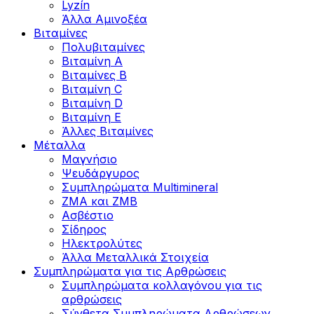
Lyzín
Άλλα Αμινοξέα
Βιταμίνες
Πολυβιταμίνες
Βιταμίνη Α
Βιταμίνες Β
Βιταμίνη C
Βιταμίνη D
Βιταμίνη Ε
Άλλες Βιταμίνες
Μέταλλα
Μαγνήσιο
Ψευδάργυρος
Συμπληρώματα Multimineral
ZMA και ZMB
Ασβέστιο
Σίδηρος
Ηλεκτρολύτες
Άλλα Mεταλλικά Στοιχεία
Συμπληρώματα για τις Αρθρώσεις
Συμπληρώματα κολλαγόνου για τις
αρθρώσεις
Σύνθετα Συμπληρώματα Αρθρώσεων