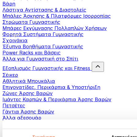
Βάρη
Λάστιχα Αντίστασης & Διαστολείς
Μπάλες Άσκησης & Πλατφόρμες Ισορροπίας
Στρώματα Γυμναστικής
Μπάρες Εκγύμνασης Πολλαπλών Χρήσεων
Φορητά Συστήματα Γυμναστικής
Σχοινάκια
Έξυπνα Βοηθήματα Γυμναστικής
Power Racks και Βάσεις
Άλλα για Γυμναστική στο Σπίτι
Εξοπλισμός Γυμναστικής και Fitness
Σέικερ
Αθλητικά Μπουκάλια
Επιγονατίδες, Περικάρπια & Υποστήριξη
Ζώνες Άρσης Βαρών
Ιμάντες Καρπών & Περικάρπια Άρσης Βαρών
Πετσέτες
Γάντια Άρσης Βαρών
Άλλα αξεσουάρ
Βοηθήματα- αποκατάστασης
Πιστόλια μασάζ