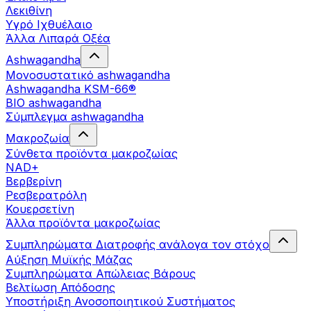
Λεκιθίνη
Υγρό Ιχθυέλαιο
Άλλα Λιπαρά Οξέα
Ashwagandha
Μονοσυστατικό ashwagandha
Ashwagandha KSM-66®
BIO ashwagandha
Σύμπλεγμα ashwagandha
Μακροζωία
Σύνθετα προϊόντα μακροζωίας
NAD+
Βερβερίνη
Ρεσβερατρόλη
Κουερσετίνη
Άλλα προϊόντα μακροζωίας
Συμπληρώματα Διατροφής ανάλογα τον στόχο
Αύξηση Μυϊκής Μάζας
Συμπληρώματα Aπώλειας Βάρους
Βελτίωση Απόδοσης
Υποστήριξη Ανοσοποιητικού Συστήματος