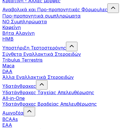
Κρεατίνη - Άλλες μορφές
Αναβολικά και Προ-προπονητικές Φόρμουλες
Προ-προπονητικά συμπληρώματα
ΝΟ Συμπληρώματα
Καφεΐνη
Βήτα Αλανίνη
HMB
Υποστήριξη Τεστοστερόνης
Σύνθετα Εναλλακτικά Στεροειδών
Tribulus Terrestris
Maca
DAA
Άλλα Εναλλακτικά Στεροειδών
Υδατάνθρακες
Υδατάνθρακες Ταχείας Απελευθέρωσης
All-in-One
Υδατάνθρακες Βραδείας Απελευθέρωσης
Αμινοξέα
BCAAs
EAA