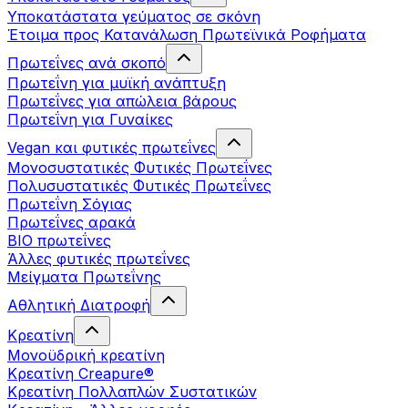
Υποκατάστατα γεύματος σε σκόνη
Έτοιμα προς Κατανάλωση Πρωτεϊνικά Ροφήματα
Πρωτεΐνες ανά σκοπό
Πρωτεΐνη για μυϊκή ανάπτυξη
Πρωτεΐνες για απώλεια βάρους
Πρωτεΐνη για Γυναίκες
Vegan και φυτικές πρωτεΐνες
Μονοσυστατικές Φυτικές Πρωτεΐνες
Πολυσυστατικές Φυτικές Πρωτεΐνες
Πρωτεΐνη Σόγιας
Πρωτεΐνες αρακά
ΒIO πρωτεΐνες
Άλλες φυτικές πρωτεΐνες
Μείγματα Πρωτεΐνης
Αθλητική Διατροφή
Κρεατίνη
Μονοϋδρική κρεατίνη
Κρεατίνη Creapure®
Κρεατίνη Πολλαπλών Συστατικών