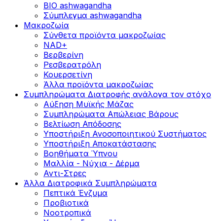
BIO ashwagandha
Σύμπλεγμα ashwagandha
Μακροζωία
Σύνθετα προϊόντα μακροζωίας
NAD+
Βερβερίνη
Ρεσβερατρόλη
Κουερσετίνη
Άλλα προϊόντα μακροζωίας
Συμπληρώματα Διατροφής ανάλογα τον στόχο
Αύξηση Μυϊκής Μάζας
Συμπληρώματα Aπώλειας Βάρους
Βελτίωση Απόδοσης
Υποστήριξη Ανοσοποιητικού Συστήματος
Yποστήριξη Αποκατάστασης
Βοηθήματα Ύπνου
Μαλλία - Νύχια - Δέρμα
Αντι-Στρες
Άλλα Διατροφικά Συμπληρώματα
Πεπτικά Ένζυμα
Προβιοτικά
Νοοτροπικά