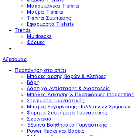
Μακρυμάνικα T-shirts
Μαύρα T-shirts
T-shirts Συμπίεσης
Εφαρμοστά T-shirts
Trends
Multipacks
Φόρμες
Αξεσουάρ
Προπόνηση στο σπίτι
Μπάρες άρσης βαρών & Αλτήρες
Βάρη
Λάστιχα Αντίστασης & Διαστολείς
Μπάλες Άσκησης & Πλατφόρμες Ισορροπίας
Στρώματα Γυμναστικής
Μπάρες Εκγύμνασης Πολλαπλών Χρήσεων
Φορητά Συστήματα Γυμναστικής
Σχοινάκια
Έξυπνα Βοηθήματα Γυμναστικής
Power Racks και Βάσεις