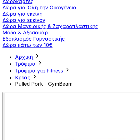
Δωροκάρτες
Δώρα για Όλη την Οικογένεια
Δώρα για εκείνη
Δώρα για εκείνον
Δώρα Μαγειρικής & Ζαχαροπλαστικής
Μόδα & Αξεσουάρ
Εξοπλισμός Γυμναστικής
Δώρα κάτω των 10€
Αρχική
Τρόφιμα
Τρόφιμα για Fitness
Κρέας
Pulled Pork - GymBeam