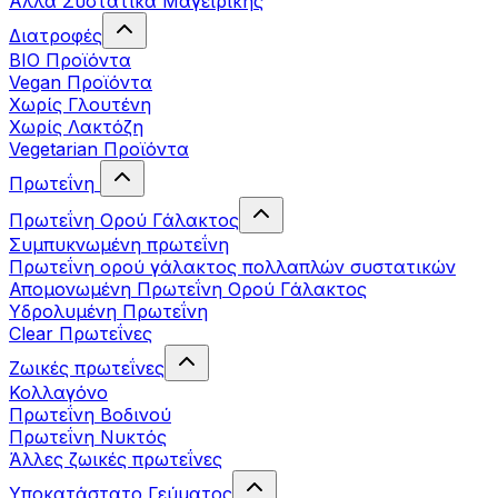
Άλλα Συστατικά Μαγειρικής
Διατροφές
BIO Προϊόντα
Vegan Προϊόντα
Χωρίς Γλουτένη
Χωρίς Λακτόζη
Vegetarian Προϊόντα
Πρωτεΐνη
Πρωτεΐνη Ορού Γάλακτος
Συμπυκνωμένη πρωτεΐνη
Πρωτεΐνη ορού γάλακτος πολλαπλών συστατικών
Απομονωμένη Πρωτεΐνη Ορού Γάλακτος
Υδρολυμένη Πρωτεΐνη
Clear Πρωτεΐνες
Ζωικές πρωτεΐνες
Κολλαγόνο
Πρωτεΐνη Βοδινού
Πρωτεΐνη Νυκτός
Άλλες ζωικές πρωτεΐνες
Υποκατάστατο Γεύματος