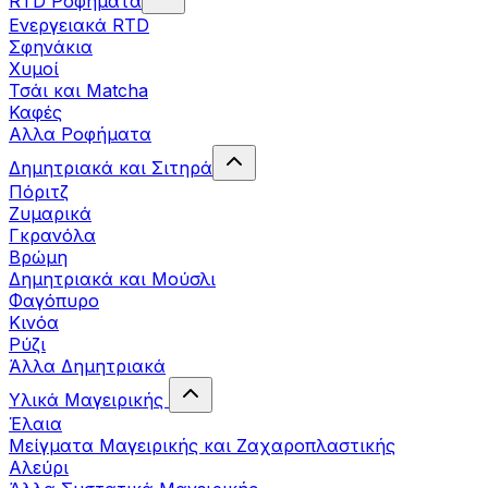
RTD Ροφήματα
Ενεργειακά RTD
Σφηνάκια
Χυμοί
Τσάι και Matcha
Καφές
Αλλα Ροφήματα
Δημητριακά και Σιτηρά
Πόριτζ
Ζυμαρικά
Γκρανόλα
Βρώμη
Δημητριακά και Μούσλι
Φαγόπυρο
Κινόα
Ρύζι
Άλλα Δημητριακά
Υλικά Μαγειρικής
Έλαια
Μείγματα Μαγειρικής και Ζαχαροπλαστικής
Αλεύρι