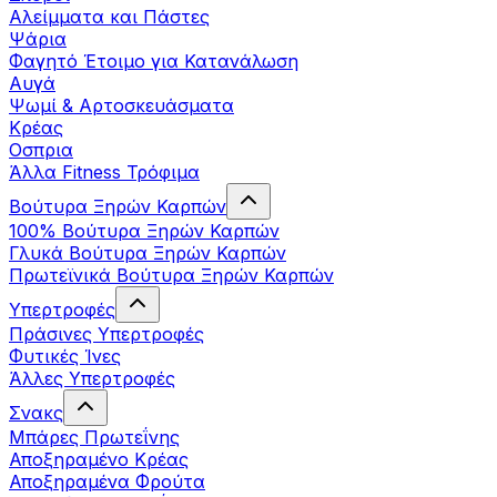
Αλείμματα και Πάστες
Ψάρια
Φαγητό Έτοιμο για Κατανάλωση
Αυγά
Ψωμί & Αρτοσκευάσματα
Κρέας
Οσπρια
Άλλα Fitness Τρόφιμα
Βούτυρα Ξηρών Καρπών
100% Βούτυρα Ξηρών Καρπών
Γλυκά Βούτυρα Ξηρών Καρπών
Πρωτεϊνικά Βούτυρα Ξηρών Καρπών
Υπερτροφές
Πράσινες Υπερτροφές
Φυτικές Ίνες
Άλλες Υπερτροφές
Σνακς
Μπάρες Πρωτεΐνης
Αποξηραμένο Κρέας
Αποξηραμένα Φρούτα