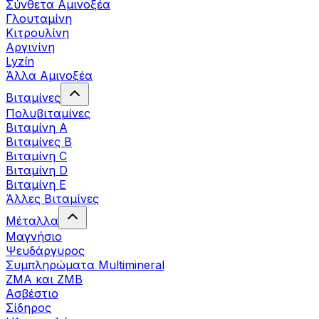
Σύνθετα Αμινοξέα
Γλουταμίνη
Κιτρουλίνη
Αργινίνη
Lyzín
Άλλα Αμινοξέα
Βιταμίνες
Πολυβιταμίνες
Βιταμίνη Α
Βιταμίνες Β
Βιταμίνη C
Βιταμίνη D
Βιταμίνη Ε
Άλλες Βιταμίνες
Μέταλλα
Μαγνήσιο
Ψευδάργυρος
Συμπληρώματα Multimineral
ZMA και ZMB
Ασβέστιο
Σίδηρος