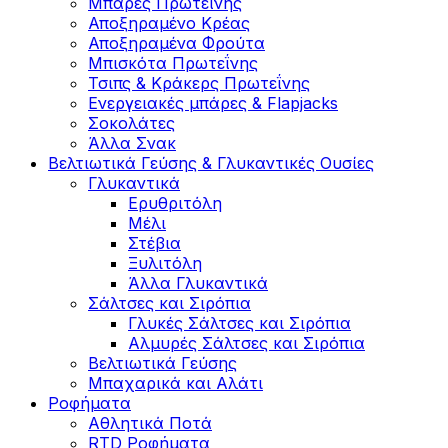
Μπάρες Πρωτεΐνης
Αποξηραμένο Κρέας
Αποξηραμένα Φρούτα
Μπισκότα Πρωτεΐνης
Τσιπς & Kράκερς Πρωτεΐνης
Ενεργειακές μπάρες & Flapjacks
Σοκολάτες
Άλλα Σνακ
Βελτιωτικά Γεύσης & Γλυκαντικές Ουσίες
Γλυκαντικά
Ερυθριτόλη
Μέλι
Στέβια
Ξυλιτόλη
Άλλα Γλυκαντικά
Σάλτσες και Σιρόπια
Γλυκές Σάλτσες και Σιρόπια
Αλμυρές Σάλτσες και Σιρόπια
Bελτιωτικά Γεύσης
Μπαχαρικά και Αλάτι
Ροφήματα
Αθλητικά Ποτά
RTD Ροφήματα