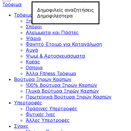
Τρόφιμα
Δημοφιλείς αναζητήσεις
Τρόφιμα για Fitness
Δημοφιλέστερα
Ξηροί Καρποί
Σπόροι
Αλείμματα και Πάστες
Ψάρια
Φαγητό Έτοιμο για Κατανάλωση
Αυγά
Ψωμί & Αρτοσκευάσματα
Κρέας
Οσπρια
Άλλα Fitness Τρόφιμα
Βούτυρα Ξηρών Καρπών
100% Βούτυρα Ξηρών Καρπών
Γλυκά Βούτυρα Ξηρών Καρπών
Πρωτεϊνικά Βούτυρα Ξηρών Καρπών
Υπερτροφές
Πράσινες Υπερτροφές
Φυτικές Ίνες
Άλλες Υπερτροφές
Σνακς