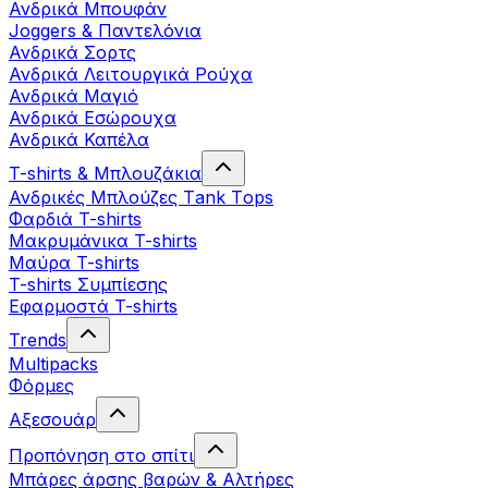
Ανδρικά Μπουφάν
Joggers & Παντελόνια
Ανδρικά Σορτς
Ανδρικά Λειτουργικά Ρούχα
Ανδρικά Μαγιό
Ανδρικά Εσώρουχα
Ανδρικά Καπέλα
T-shirts & Μπλουζάκια
Ανδρικές Mπλούζες Τank Τops
Φαρδιά T-shirts
Μακρυμάνικα T-shirts
Μαύρα T-shirts
T-shirts Συμπίεσης
Εφαρμοστά T-shirts
Trends
Multipacks
Φόρμες
Αξεσουάρ
Προπόνηση στο σπίτι
Μπάρες άρσης βαρών & Αλτήρες