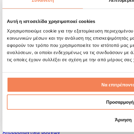
Συναίνεση
Λεπτομέρει
Εργαλεία μασάζ
Κύλινδροι Αφρού & Εξοπλισμός Μασάζ
Άλλα Βοηθήματα Αποκατάστασης
Αυτή η ιστοσελίδα χρησιμοποιεί cookies
Τσάντες & σακίδια πλάτης
Τσάντες τροφίμων & αξεσουάρ
Χρησιμοποιούμε cookie για την εξατομίκευση περιεχομένου
Σάκοι Γυμναστικής
κοινωνικών μέσων και την ανάλυση της επισκεψιμότητάς μ
Σακίδια πλάτης
αφορούν τον τρόπο που χρησιμοποιείτε τον ιστότοπό μας μ
Αξεσουάρ με βάση τη δραστηριότητα
αναλύσεων, οι οποίοι ενδεχομένως να τις συνδυάσουν με 
Tρέξιμο
τις οποίες έχουν συλλέξει σε σχέση με την από μέρους σας
Αθλήματα πάλης
Ποδηλασία
Γιόγκα & Πιλάτες
Κρυοθεραπεία
Να επιτρέποντα
Κολύμβηση
Πεζοπορία
Προσαρμογή
Biohacking
Θεραπεία με Κόκκινο Φως
Φίλτρα και Δοχεία Νερού
Άρνηση
Βιώσιμο Σπίτι
Απορρυπαντικά ρούχων