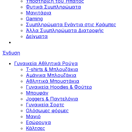
Υποστήριξη του Ήπατος
Φυτικά Συμπληρώματα
Μανιτάρια
Gaming
Συμπληρώματα Ενάντια στις Κράμπες
Άλλα Συμπληρώματα Διατροφής
Δείγματα
Ένδυση
Γυναικεία Αθλητικά Ρούχα
T-shirts & Μπλουζάκια
Αμάνικα Μπλουζάκια
Aθλητικά Μπουστάκια
Γυναικεία Hoodies & Φούτερ
Μπουφάν
Joggers & Παντελόνια
Γυναικεία Σορτς
Ολόσωμες φόρμες
Μαγιό
Εσώρουχα
Κάλτσες