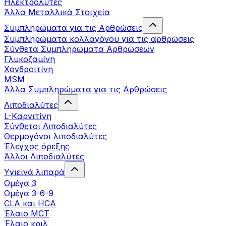
Ηλεκτρολύτες
Άλλα Mεταλλικά Στοιχεία
Συμπληρώματα για τις Αρθρώσεις
Συμπληρώματα κολλαγόνου για τις αρθρώσεις
Σύνθετα Συμπληρώματα Αρθρώσεων
Γλυκοζαμίνη
Χονδροϊτίνη
MSM
Άλλα Συμπληρώματα για τις Αρθρώσεις
Λιποδιαλύτες
L-Kαρνιτίνη
Σύνθετοι Λιποδιαλύτες
Θερμογόνοι λιποδιαλύτες
Έλεγχος όρεξης
Άλλοι Λιποδιαλύτες
Υγιεινά λιπαρά
Ωμέγα 3
Ωμέγα 3-6-9
CLA και HCA
Έλαιο MCT
Έλαιο κριλ