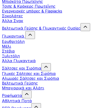
Μπισκότα Πρωτεΐνης
Τσιπς & Kράκερς Πρωτεΐνης
Ενεργειακές μπάρες & Flapjacks
Σοκολάτες
Άλλα Σνακ
Βελτιωτικά Γεύσης & Γλυκαντικές Ουσίες
Γλυκαντικά
Ερυθριτόλη
Μέλι
Στέβια
Ξυλιτόλη
Άλλα Γλυκαντικά
Σάλτσες και Σιρόπια
Γλυκές Σάλτσες και Σιρόπια
Αλμυρές Σάλτσες και Σιρόπια
Bελτιωτικά Γεύσης
Μπαχαρικά και Αλάτι
Ροφήματα
Αθλητικά Ποτά