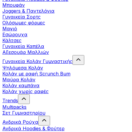
Μπουφάν
Joggers & Παντελόνια
Γυναικεία Σορτς
Ολόσωμες φόρμες
Μαγιό
Εσώρουχα
Κάλτσες
Γυναικεία Καπέλα
Αξεσουάρ Μαλλιών
Γυναικεία Κολάν Γυμναστικής
Ψηλόμεσα Κολάν
Κολάν με ραφή Scrunch Bum
Μαύρα Κολάν
Κολάν καμπάνα
Κολάν χωρίς ραφές
Trends
Multipacks
Σετ Γυμναστηρίου
Ανδρικά Ρούχα
Ανδρικά Hoodies & Φούτερ