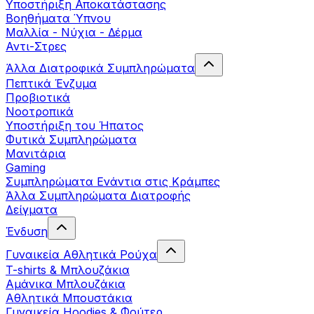
Yποστήριξη Αποκατάστασης
Βοηθήματα Ύπνου
Μαλλία - Νύχια - Δέρμα
Αντι-Στρες
Άλλα Διατροφικά Συμπληρώματα
Πεπτικά Ένζυμα
Προβιοτικά
Νοοτροπικά
Υποστήριξη του Ήπατος
Φυτικά Συμπληρώματα
Μανιτάρια
Gaming
Συμπληρώματα Ενάντια στις Κράμπες
Άλλα Συμπληρώματα Διατροφής
Δείγματα
Ένδυση
Γυναικεία Αθλητικά Ρούχα
T-shirts & Μπλουζάκια
Αμάνικα Μπλουζάκια
Aθλητικά Μπουστάκια
Γυναικεία Hoodies & Φούτερ