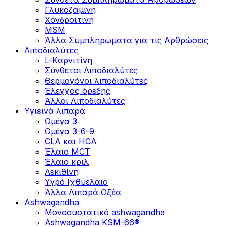
Γλυκοζαμίνη
Χονδροϊτίνη
MSM
Άλλα Συμπληρώματα για τις Αρθρώσεις
Λιποδιαλύτες
L-Kαρνιτίνη
Σύνθετοι Λιποδιαλύτες
Θερμογόνοι λιποδιαλύτες
Έλεγχος όρεξης
Άλλοι Λιποδιαλύτες
Υγιεινά λιπαρά
Ωμέγα 3
Ωμέγα 3-6-9
CLA και HCA
Έλαιο MCT
Έλαιο κριλ
Λεκιθίνη
Υγρό Ιχθυέλαιο
Άλλα Λιπαρά Οξέα
Ashwagandha
Μονοσυστατικό ashwagandha
Ashwagandha KSM-66®