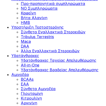
Προ-προπονητικά συμπληρώματα
ΝΟ Συμπληρώματα
Καφεΐνη
Βήτα Αλανίνη
HMB
Υποστήριξη Τεστοστερόνης
Σύνθετα Εναλλακτικά Στεροειδών
Tribulus Terrestris
Maca
DAA
Άλλα Εναλλακτικά Στεροειδών
Υδατάνθρακες
Υδατάνθρακες Ταχείας Απελευθέρωσης
All-in-One
Υδατάνθρακες Βραδείας Απελευθέρωσης
Αμινοξέα
BCAAs
EAA
Σύνθετα Αμινοξέα
Γλουταμίνη
Κιτρουλίνη
Αργινίνη