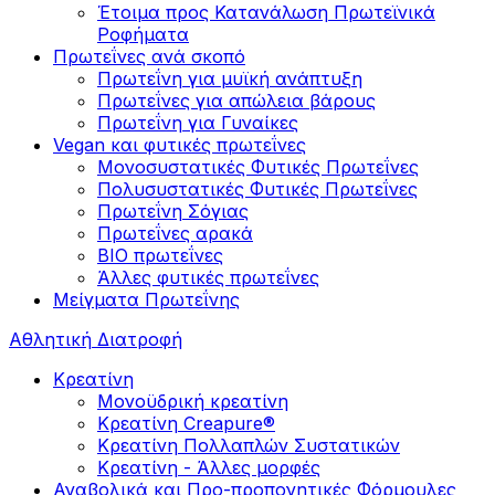
Έτοιμα προς Κατανάλωση Πρωτεϊνικά
Ροφήματα
Πρωτεΐνες ανά σκοπό
Πρωτεΐνη για μυϊκή ανάπτυξη
Πρωτεΐνες για απώλεια βάρους
Πρωτεΐνη για Γυναίκες
Vegan και φυτικές πρωτεΐνες
Μονοσυστατικές Φυτικές Πρωτεΐνες
Πολυσυστατικές Φυτικές Πρωτεΐνες
Πρωτεΐνη Σόγιας
Πρωτεΐνες αρακά
ΒIO πρωτεΐνες
Άλλες φυτικές πρωτεΐνες
Μείγματα Πρωτεΐνης
Αθλητική Διατροφή
Κρεατίνη
Μονοϋδρική κρεατίνη
Κρεατίνη Creapure®
Κρεατίνη Πολλαπλών Συστατικών
Κρεατίνη - Άλλες μορφές
Αναβολικά και Προ-προπονητικές Φόρμουλες