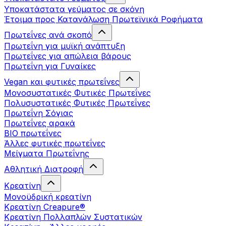
Υποκατάστατα γεύματος σε σκόνη
Έτοιμα προς Κατανάλωση Πρωτεϊνικά Ροφήματα
Πρωτεΐνες ανά σκοπό
Πρωτεΐνη για μυϊκή ανάπτυξη
Πρωτεΐνες για απώλεια βάρους
Πρωτεΐνη για Γυναίκες
Vegan και φυτικές πρωτεΐνες
Μονοσυστατικές Φυτικές Πρωτεΐνες
Πολυσυστατικές Φυτικές Πρωτεΐνες
Πρωτεΐνη Σόγιας
Πρωτεΐνες αρακά
ΒIO πρωτεΐνες
Άλλες φυτικές πρωτεΐνες
Μείγματα Πρωτεΐνης
Αθλητική Διατροφή
Κρεατίνη
Μονοϋδρική κρεατίνη
Κρεατίνη Creapure®
Κρεατίνη Πολλαπλών Συστατικών