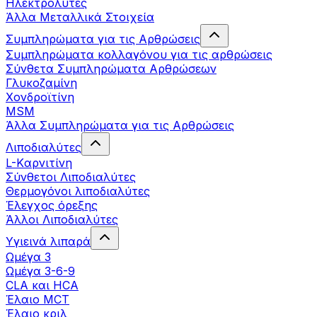
Ηλεκτρολύτες
Άλλα Mεταλλικά Στοιχεία
Συμπληρώματα για τις Αρθρώσεις
Συμπληρώματα κολλαγόνου για τις αρθρώσεις
Σύνθετα Συμπληρώματα Αρθρώσεων
Γλυκοζαμίνη
Χονδροϊτίνη
MSM
Άλλα Συμπληρώματα για τις Αρθρώσεις
Λιποδιαλύτες
L-Kαρνιτίνη
Σύνθετοι Λιποδιαλύτες
Θερμογόνοι λιποδιαλύτες
Έλεγχος όρεξης
Άλλοι Λιποδιαλύτες
Υγιεινά λιπαρά
Ωμέγα 3
Ωμέγα 3-6-9
CLA και HCA
Έλαιο MCT
Έλαιο κριλ