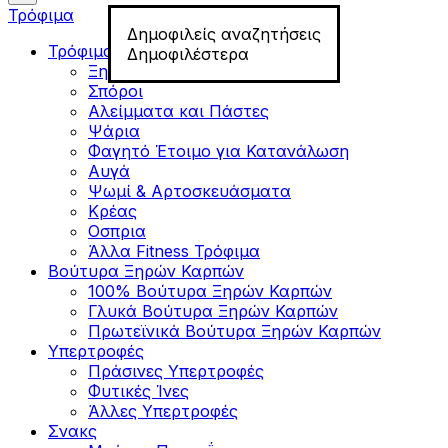
Τρόφιμα
Δημοφιλείς αναζητήσεις
Τρόφιμα για Fitness
Δημοφιλέστερα
Ξηροί Καρποί
Σπόροι
Αλείμματα και Πάστες
Ψάρια
Φαγητό Έτοιμο για Κατανάλωση
Αυγά
Ψωμί & Αρτοσκευάσματα
Κρέας
Οσπρια
Άλλα Fitness Τρόφιμα
Βούτυρα Ξηρών Καρπών
100% Βούτυρα Ξηρών Καρπών
Γλυκά Βούτυρα Ξηρών Καρπών
Πρωτεϊνικά Βούτυρα Ξηρών Καρπών
Υπερτροφές
Πράσινες Υπερτροφές
Φυτικές Ίνες
Άλλες Υπερτροφές
Σνακς