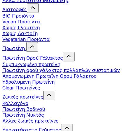
Άλλα Συστατικά Μαγειρικής
Διατροφές
BIO Προϊόντα
Vegan Προϊόντα
Χωρίς Γλουτένη
Χωρίς Λακτόζη
Vegetarian Προϊόντα
Πρωτεΐνη
Πρωτεΐνη Ορού Γάλακτος
Συμπυκνωμένη πρωτεΐνη
Πρωτεΐνη ορού γάλακτος πολλαπλών συστατικών
Απομονωμένη Πρωτεΐνη Ορού Γάλακτος
Υδρολυμένη Πρωτεΐνη
Clear Πρωτεΐνες
Ζωικές πρωτεΐνες
Κολλαγόνο
Πρωτεΐνη Βοδινού
Πρωτεΐνη Νυκτός
Άλλες ζωικές πρωτεΐνες
Υποκατάστατο Γεύματος