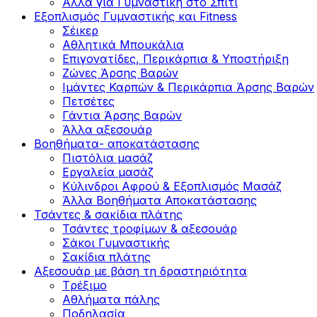
Άλλα για Γυμναστική στο Σπίτι
Εξοπλισμός Γυμναστικής και Fitness
Σέικερ
Αθλητικά Μπουκάλια
Επιγονατίδες, Περικάρπια & Υποστήριξη
Ζώνες Άρσης Βαρών
Ιμάντες Καρπών & Περικάρπια Άρσης Βαρών
Πετσέτες
Γάντια Άρσης Βαρών
Άλλα αξεσουάρ
Βοηθήματα- αποκατάστασης
Πιστόλια μασάζ
Εργαλεία μασάζ
Κύλινδροι Αφρού & Εξοπλισμός Μασάζ
Άλλα Βοηθήματα Αποκατάστασης
Τσάντες & σακίδια πλάτης
Τσάντες τροφίμων & αξεσουάρ
Σάκοι Γυμναστικής
Σακίδια πλάτης
Αξεσουάρ με βάση τη δραστηριότητα
Tρέξιμο
Αθλήματα πάλης
Ποδηλασία