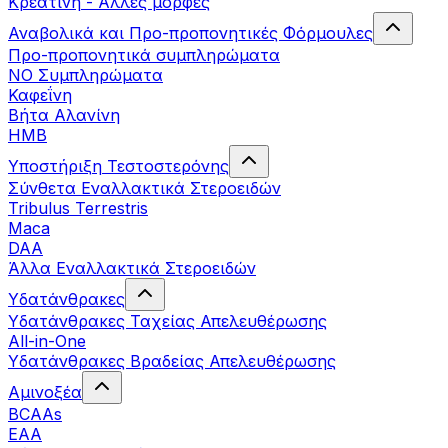
Κρεατίνη - Άλλες μορφές
Αναβολικά και Προ-προπονητικές Φόρμουλες
Προ-προπονητικά συμπληρώματα
ΝΟ Συμπληρώματα
Καφεΐνη
Βήτα Αλανίνη
HMB
Υποστήριξη Τεστοστερόνης
Σύνθετα Εναλλακτικά Στεροειδών
Tribulus Terrestris
Maca
DAA
Άλλα Εναλλακτικά Στεροειδών
Υδατάνθρακες
Υδατάνθρακες Ταχείας Απελευθέρωσης
All-in-One
Υδατάνθρακες Βραδείας Απελευθέρωσης
Αμινοξέα
BCAAs
EAA