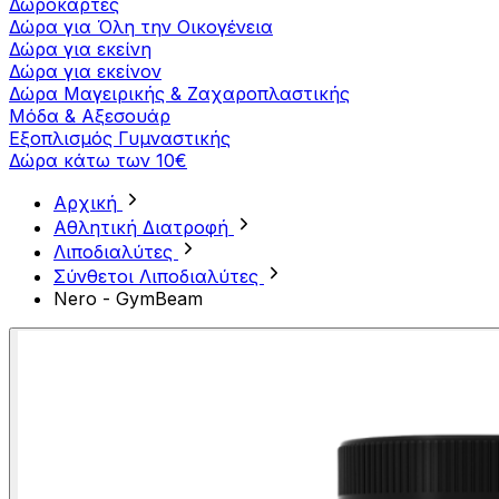
Δωροκάρτες
Δώρα για Όλη την Οικογένεια
Δώρα για εκείνη
Δώρα για εκείνον
Δώρα Μαγειρικής & Ζαχαροπλαστικής
Μόδα & Αξεσουάρ
Εξοπλισμός Γυμναστικής
Δώρα κάτω των 10€
Αρχική
Αθλητική Διατροφή
Λιποδιαλύτες
Σύνθετοι Λιποδιαλύτες
Nero - GymBeam