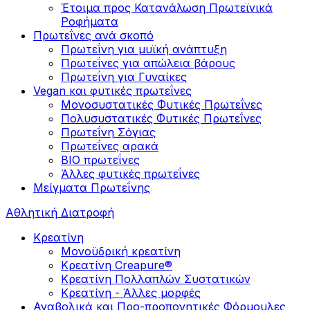
Έτοιμα προς Κατανάλωση Πρωτεϊνικά
Ροφήματα
Πρωτεΐνες ανά σκοπό
Πρωτεΐνη για μυϊκή ανάπτυξη
Πρωτεΐνες για απώλεια βάρους
Πρωτεΐνη για Γυναίκες
Vegan και φυτικές πρωτεΐνες
Μονοσυστατικές Φυτικές Πρωτεΐνες
Πολυσυστατικές Φυτικές Πρωτεΐνες
Πρωτεΐνη Σόγιας
Πρωτεΐνες αρακά
ΒIO πρωτεΐνες
Άλλες φυτικές πρωτεΐνες
Μείγματα Πρωτεΐνης
Αθλητική Διατροφή
Κρεατίνη
Μονοϋδρική κρεατίνη
Κρεατίνη Creapure®
Κρεατίνη Πολλαπλών Συστατικών
Κρεατίνη - Άλλες μορφές
Αναβολικά και Προ-προπονητικές Φόρμουλες