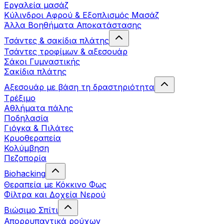
Εργαλεία μασάζ
Κύλινδροι Αφρού & Εξοπλισμός Μασάζ
Άλλα Βοηθήματα Αποκατάστασης
Τσάντες & σακίδια πλάτης
Τσάντες τροφίμων & αξεσουάρ
Σάκοι Γυμναστικής
Σακίδια πλάτης
Αξεσουάρ με βάση τη δραστηριότητα
Tρέξιμο
Αθλήματα πάλης
Ποδηλασία
Γιόγκα & Πιλάτες
Κρυοθεραπεία
Κολύμβηση
Πεζοπορία
Biohacking
Θεραπεία με Κόκκινο Φως
Φίλτρα και Δοχεία Νερού
Βιώσιμο Σπίτι
Απορρυπαντικά ρούχων