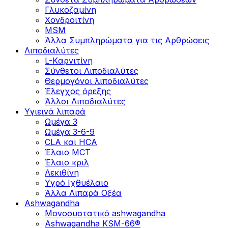
Γλυκοζαμίνη
Χονδροϊτίνη
MSM
Άλλα Συμπληρώματα για τις Αρθρώσεις
Λιποδιαλύτες
L-Kαρνιτίνη
Σύνθετοι Λιποδιαλύτες
Θερμογόνοι λιποδιαλύτες
Έλεγχος όρεξης
Άλλοι Λιποδιαλύτες
Υγιεινά λιπαρά
Ωμέγα 3
Ωμέγα 3-6-9
CLA και HCA
Έλαιο MCT
Έλαιο κριλ
Λεκιθίνη
Υγρό Ιχθυέλαιο
Άλλα Λιπαρά Οξέα
Ashwagandha
Μονοσυστατικό ashwagandha
Ashwagandha KSM-66®