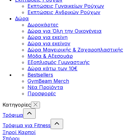
Εκπτώσεις Γυναικείων Ρούχων
Εκπτώσεις Aνδρικών Ρούχων
Δώρα
Δωροκάρτες
Δώρα για Όλη την Οικογένεια
Δώρα για εκείνη
Δώρα για εκείνον
Δώρα Μαγειρικής & Ζαχαροπλαστικής
Μόδα & Αξεσουάρ
Εξοπλισμός Γυμναστικής
Δώρα κάτω των 10€
Bestsellers
GymBeam Merch
Νέα Προϊόντα
Προσφορές
Κατηγορίες
Τρόφιμα
Τρόφιμα για Fitness
Ξηροί Καρποί
Σπόροι