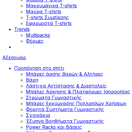
Μακρυμάνικα T-shirts
Μαύρα T-shirts
T-shirts Συμπίεσης
Εφαρμοστά T-shirts
Trends
Multipacks
Φόρμες
Αξεσουάρ
Προπόνηση στο σπίτι
Μπάρες άρσης βαρών & Αλτήρες
Βάρη
Λάστιχα Αντίστασης & Διαστολείς
Μπάλες Άσκησης & Πλατφόρμες Ισορροπίας
Στρώματα Γυμναστικής
Μπάρες Εκγύμνασης Πολλαπλών Χρήσεων
Φορητά Συστήματα Γυμναστικής
Σχοινάκια
Έξυπνα Βοηθήματα Γυμναστικής
Power Racks και Βάσεις