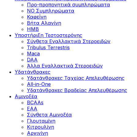
Προ-προπονητικά συμπληρώματα
ΝΟ Συμπληρώματα
Καφεΐνη
Βήτα Αλανίνη
HMB
Υποστήριξη Τεστοστερόνης
Σύνθετα Εναλλακτικά Στεροειδών
Tribulus Terrestris
Maca
DAA
Άλλα Εναλλακτικά Στεροειδών
Υδατάνθρακες
Υδατάνθρακες Ταχείας Απελευθέρωσης
All-in-One
Υδατάνθρακες Βραδείας Απελευθέρωσης
Αμινοξέα
BCAAs
EAA
Σύνθετα Αμινοξέα
Γλουταμίνη
Κιτρουλίνη
Αργινίνη