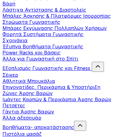
Βάρη
Λάστιχα Αντίστασης & Διαστολείς
Μπάλες Άσκησης & Πλατφόρμες Ισορροπίας
Στρώματα Γυμναστικής
Μπάρες Εκγύμνασης Πολλαπλών Χρήσεων
Φορητά Συστήματα Γυμναστικής
Σχοινάκια
Έξυπνα Βοηθήματα Γυμναστικής
Power Racks και Βάσεις
Άλλα για Γυμναστική στο Σπίτι
Εξοπλισμός Γυμναστικής και Fitness
Σέικερ
Αθλητικά Μπουκάλια
Επιγονατίδες, Περικάρπια & Υποστήριξη
Ζώνες Άρσης Βαρών
Ιμάντες Καρπών & Περικάρπια Άρσης Βαρών
Πετσέτες
Γάντια Άρσης Βαρών
Άλλα αξεσουάρ
Βοηθήματα- αποκατάστασης
Πιστόλια μασάζ