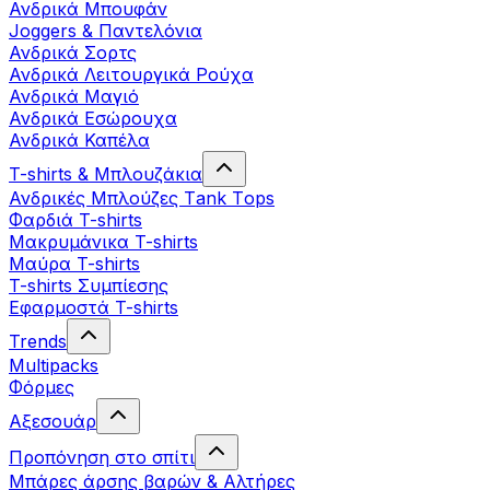
Ανδρικά Μπουφάν
Joggers & Παντελόνια
Ανδρικά Σορτς
Ανδρικά Λειτουργικά Ρούχα
Ανδρικά Μαγιό
Ανδρικά Εσώρουχα
Ανδρικά Καπέλα
T-shirts & Μπλουζάκια
Ανδρικές Mπλούζες Τank Τops
Φαρδιά T-shirts
Μακρυμάνικα T-shirts
Μαύρα T-shirts
T-shirts Συμπίεσης
Εφαρμοστά T-shirts
Trends
Multipacks
Φόρμες
Αξεσουάρ
Προπόνηση στο σπίτι
Μπάρες άρσης βαρών & Αλτήρες