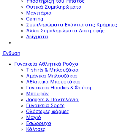
Υποστήριξη του Ήπατος
Φυτικά Συμπληρώματα
Μανιτάρια
Gaming
Συμπληρώματα Ενάντια στις Κράμπες
Άλλα Συμπληρώματα Διατροφής
Δείγματα
Ένδυση
Γυναικεία Αθλητικά Ρούχα
T-shirts & Μπλουζάκια
Αμάνικα Μπλουζάκια
Aθλητικά Μπουστάκια
Γυναικεία Hoodies & Φούτερ
Μπουφάν
Joggers & Παντελόνια
Γυναικεία Σορτς
Ολόσωμες φόρμες
Μαγιό
Εσώρουχα
Κάλτσες