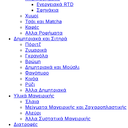
Ενεργειακά RTD
Σφηνάκια
Χυμοί
Τσάι και Matcha
Καφές
Αλλα Ροφήματα
Δημητριακά και Σιτηρά
Πόριτζ
Ζυμαρικά
Γκρανόλα
Βρώμη
Δημητριακά και Μούσλι
Φαγόπυρο
Κινόα
Ρύζι
Άλλα Δημητριακά
Υλικά Μαγειρικής
Έλαια
Μείγματα Μαγειρικής και Ζαχαροπλαστικής
Αλεύρι
Άλλα Συστατικά Μαγειρικής
Διατροφές