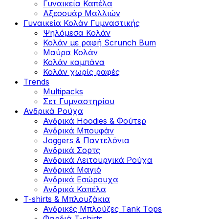
Γυναικεία Καπέλα
Αξεσουάρ Μαλλιών
Γυναικεία Κολάν Γυμναστικής
Ψηλόμεσα Κολάν
Κολάν με ραφή Scrunch Bum
Μαύρα Κολάν
Κολάν καμπάνα
Κολάν χωρίς ραφές
Trends
Multipacks
Σετ Γυμναστηρίου
Ανδρικά Ρούχα
Ανδρικά Hoodies & Φούτερ
Ανδρικά Μπουφάν
Joggers & Παντελόνια
Ανδρικά Σορτς
Ανδρικά Λειτουργικά Ρούχα
Ανδρικά Μαγιό
Ανδρικά Εσώρουχα
Ανδρικά Καπέλα
T-shirts & Μπλουζάκια
Ανδρικές Mπλούζες Τank Τops
Φαρδιά T-shirts