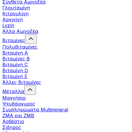
Σύνθετα Αμινοξέα
Γλουταμίνη
Κιτρουλίνη
Αργινίνη
Lyzín
Άλλα Αμινοξέα
Βιταμίνες
Πολυβιταμίνες
Βιταμίνη Α
Βιταμίνες Β
Βιταμίνη C
Βιταμίνη D
Βιταμίνη Ε
Άλλες Βιταμίνες
Μέταλλα
Μαγνήσιο
Ψευδάργυρος
Συμπληρώματα Multimineral
ZMA και ZMB
Ασβέστιο
Σίδηρος