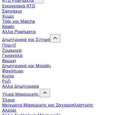
RTD Ροφήματα
Ενεργειακά RTD
Σφηνάκια
Χυμοί
Τσάι και Matcha
Καφές
Αλλα Ροφήματα
Δημητριακά και Σιτηρά
Πόριτζ
Ζυμαρικά
Γκρανόλα
Βρώμη
Δημητριακά και Μούσλι
Φαγόπυρο
Κινόα
Ρύζι
Άλλα Δημητριακά
Υλικά Μαγειρικής
Έλαια
Μείγματα Μαγειρικής και Ζαχαροπλαστικής
Αλεύρι