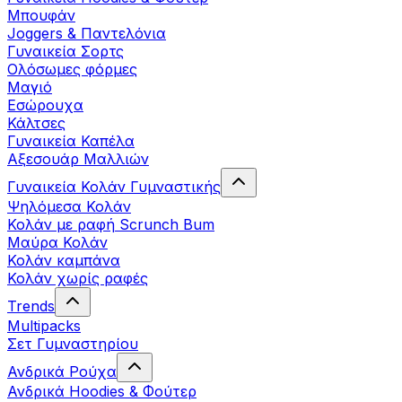
Μπουφάν
Joggers & Παντελόνια
Γυναικεία Σορτς
Ολόσωμες φόρμες
Μαγιό
Εσώρουχα
Κάλτσες
Γυναικεία Καπέλα
Αξεσουάρ Μαλλιών
Γυναικεία Κολάν Γυμναστικής
Ψηλόμεσα Κολάν
Κολάν με ραφή Scrunch Bum
Μαύρα Κολάν
Κολάν καμπάνα
Κολάν χωρίς ραφές
Trends
Multipacks
Σετ Γυμναστηρίου
Ανδρικά Ρούχα
Ανδρικά Hoodies & Φούτερ