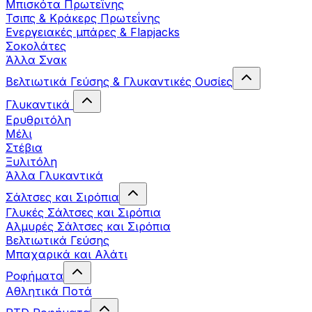
Μπισκότα Πρωτεΐνης
Τσιπς & Kράκερς Πρωτεΐνης
Ενεργειακές μπάρες & Flapjacks
Σοκολάτες
Άλλα Σνακ
Βελτιωτικά Γεύσης & Γλυκαντικές Ουσίες
Γλυκαντικά
Ερυθριτόλη
Μέλι
Στέβια
Ξυλιτόλη
Άλλα Γλυκαντικά
Σάλτσες και Σιρόπια
Γλυκές Σάλτσες και Σιρόπια
Αλμυρές Σάλτσες και Σιρόπια
Bελτιωτικά Γεύσης
Μπαχαρικά και Αλάτι
Ροφήματα
Αθλητικά Ποτά