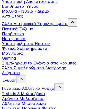
Yποστήριξη Αποκατάστασης
Βοηθήματα Ύπνου
Μαλλία - Νύχια - Δέρμα
Αντι-Στρες
Άλλα Διατροφικά Συμπληρώματα
Πεπτικά Ένζυμα
Προβιοτικά
Νοοτροπικά
Υποστήριξη του Ήπατος
Φυτικά Συμπληρώματα
Μανιτάρια
Gaming
Συμπληρώματα Ενάντια στις Κράμπες
Άλλα Συμπληρώματα Διατροφής
Δείγματα
Ένδυση
Γυναικεία Αθλητικά Ρούχα
T-shirts & Μπλουζάκια
Αμάνικα Μπλουζάκια
Aθλητικά Μπουστάκια
Γυναικεία Hoodies & Φούτερ