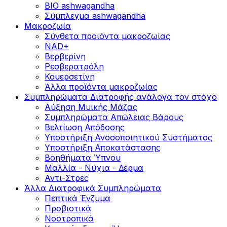
BIO ashwagandha
Σύμπλεγμα ashwagandha
Μακροζωία
Σύνθετα προϊόντα μακροζωίας
NAD+
Βερβερίνη
Ρεσβερατρόλη
Κουερσετίνη
Άλλα προϊόντα μακροζωίας
Συμπληρώματα Διατροφής ανάλογα τον στόχο
Αύξηση Μυϊκής Μάζας
Συμπληρώματα Aπώλειας Βάρους
Βελτίωση Απόδοσης
Υποστήριξη Ανοσοποιητικού Συστήματος
Yποστήριξη Αποκατάστασης
Βοηθήματα Ύπνου
Μαλλία - Νύχια - Δέρμα
Αντι-Στρες
Άλλα Διατροφικά Συμπληρώματα
Πεπτικά Ένζυμα
Προβιοτικά
Νοοτροπικά