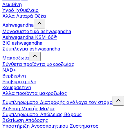
Λεκιθίνη
Υγρό Ιχθυέλαιο
Άλλα Λιπαρά Οξέα
Ashwagandha
Μονοσυστατικό ashwagandha
Ashwagandha KSM-66®
BIO ashwagandha
Σύμπλεγμα ashwagandha
Μακροζωία
Σύνθετα προϊόντα μακροζωίας
NAD+
Βερβερίνη
Ρεσβερατρόλη
Κουερσετίνη
Άλλα προϊόντα μακροζωίας
Συμπληρώματα Διατροφής ανάλογα τον στόχο
Αύξηση Μυϊκής Μάζας
Συμπληρώματα Aπώλειας Βάρους
Βελτίωση Απόδοσης
Υποστήριξη Ανοσοποιητικού Συστήματος