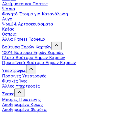
Αλείμματα και Πάστες
Ψάρια
Φαγητό Έτοιμο για Κατανάλωση
Αυγά
Ψωμί & Αρτοσκευάσματα
Κρέας
Οσπρια
Άλλα Fitness Τρόφιμα
Βούτυρα Ξηρών Καρπών
100% Βούτυρα Ξηρών Καρπών
Γλυκά Βούτυρα Ξηρών Καρπών
Πρωτεϊνικά Βούτυρα Ξηρών Καρπών
Υπερτροφές
Πράσινες Υπερτροφές
Φυτικές Ίνες
Άλλες Υπερτροφές
Σνακς
Μπάρες Πρωτεΐνης
Αποξηραμένο Κρέας
Αποξηραμένα Φρούτα