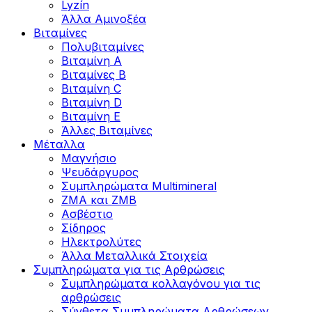
Lyzín
Άλλα Αμινοξέα
Βιταμίνες
Πολυβιταμίνες
Βιταμίνη Α
Βιταμίνες Β
Βιταμίνη C
Βιταμίνη D
Βιταμίνη Ε
Άλλες Βιταμίνες
Μέταλλα
Μαγνήσιο
Ψευδάργυρος
Συμπληρώματα Multimineral
ZMA και ZMB
Ασβέστιο
Σίδηρος
Ηλεκτρολύτες
Άλλα Mεταλλικά Στοιχεία
Συμπληρώματα για τις Αρθρώσεις
Συμπληρώματα κολλαγόνου για τις
αρθρώσεις
Σύνθετα Συμπληρώματα Αρθρώσεων