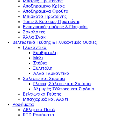
Μπάρες Πρωτεΐνης
Αποξηραμένο Κρέας
Αποξηραμένα Φρούτα
Μπισκότα Πρωτεΐνης
Τσιπς & Kράκερς Πρωτεΐνης
Ενεργειακές μπάρες & Flapjacks
Σοκολάτες
Άλλα Σνακ
Βελτιωτικά Γεύσης & Γλυκαντικές Ουσίες
Γλυκαντικά
Ερυθριτόλη
Μέλι
Στέβια
Ξυλιτόλη
Άλλα Γλυκαντικά
Σάλτσες και Σιρόπια
Γλυκές Σάλτσες και Σιρόπια
Αλμυρές Σάλτσες και Σιρόπια
Bελτιωτικά Γεύσης
Μπαχαρικά και Αλάτι
Ροφήματα
Αθλητικά Ποτά
RTD Ροφήματα