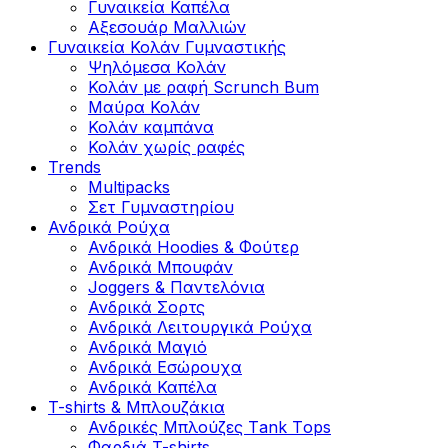
Γυναικεία Καπέλα
Αξεσουάρ Μαλλιών
Γυναικεία Κολάν Γυμναστικής
Ψηλόμεσα Κολάν
Κολάν με ραφή Scrunch Bum
Μαύρα Κολάν
Κολάν καμπάνα
Κολάν χωρίς ραφές
Trends
Multipacks
Σετ Γυμναστηρίου
Ανδρικά Ρούχα
Ανδρικά Hoodies & Φούτερ
Ανδρικά Μπουφάν
Joggers & Παντελόνια
Ανδρικά Σορτς
Ανδρικά Λειτουργικά Ρούχα
Ανδρικά Μαγιό
Ανδρικά Εσώρουχα
Ανδρικά Καπέλα
T-shirts & Μπλουζάκια
Ανδρικές Mπλούζες Τank Τops
Φαρδιά T-shirts