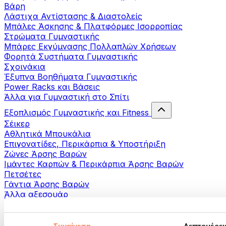
Βάρη
Λάστιχα Αντίστασης & Διαστολείς
Μπάλες Άσκησης & Πλατφόρμες Ισορροπίας
Στρώματα Γυμναστικής
Μπάρες Εκγύμνασης Πολλαπλών Χρήσεων
Φορητά Συστήματα Γυμναστικής
Σχοινάκια
Έξυπνα Βοηθήματα Γυμναστικής
Power Racks και Βάσεις
Άλλα για Γυμναστική στο Σπίτι
Εξοπλισμός Γυμναστικής και Fitness
Σέικερ
Αθλητικά Μπουκάλια
Επιγονατίδες, Περικάρπια & Υποστήριξη
Ζώνες Άρσης Βαρών
Ιμάντες Καρπών & Περικάρπια Άρσης Βαρών
Πετσέτες
Γάντια Άρσης Βαρών
Άλλα αξεσουάρ
Βοηθήματα- αποκατάστασης
Πιστόλια μασάζ