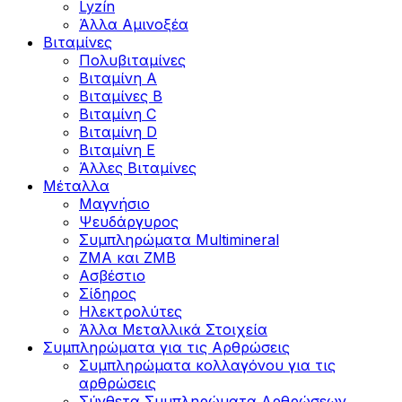
Lyzín
Άλλα Αμινοξέα
Βιταμίνες
Πολυβιταμίνες
Βιταμίνη Α
Βιταμίνες Β
Βιταμίνη C
Βιταμίνη D
Βιταμίνη Ε
Άλλες Βιταμίνες
Μέταλλα
Μαγνήσιο
Ψευδάργυρος
Συμπληρώματα Multimineral
ZMA και ZMB
Ασβέστιο
Σίδηρος
Ηλεκτρολύτες
Άλλα Mεταλλικά Στοιχεία
Συμπληρώματα για τις Αρθρώσεις
Συμπληρώματα κολλαγόνου για τις
αρθρώσεις
Σύνθετα Συμπληρώματα Αρθρώσεων