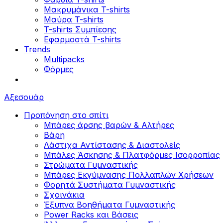
Μακρυμάνικα T-shirts
Μαύρα T-shirts
T-shirts Συμπίεσης
Εφαρμοστά T-shirts
Trends
Multipacks
Φόρμες
Αξεσουάρ
Προπόνηση στο σπίτι
Μπάρες άρσης βαρών & Αλτήρες
Βάρη
Λάστιχα Αντίστασης & Διαστολείς
Μπάλες Άσκησης & Πλατφόρμες Ισορροπίας
Στρώματα Γυμναστικής
Μπάρες Εκγύμνασης Πολλαπλών Χρήσεων
Φορητά Συστήματα Γυμναστικής
Σχοινάκια
Έξυπνα Βοηθήματα Γυμναστικής
Power Racks και Βάσεις