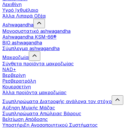
Λεκιθίνη
Υγρό Ιχθυέλαιο
Άλλα Λιπαρά Οξέα
Ashwagandha
Μονοσυστατικό ashwagandha
Ashwagandha KSM-66®
BIO ashwagandha
Σύμπλεγμα ashwagandha
Μακροζωία
Σύνθετα προϊόντα μακροζωίας
NAD+
Βερβερίνη
Ρεσβερατρόλη
Κουερσετίνη
Άλλα προϊόντα μακροζωίας
Συμπληρώματα Διατροφής ανάλογα τον στόχο
Αύξηση Μυϊκής Μάζας
Συμπληρώματα Aπώλειας Βάρους
Βελτίωση Απόδοσης
Υποστήριξη Ανοσοποιητικού Συστήματος