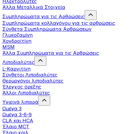
Ηλεκτρολύτες
Άλλα Mεταλλικά Στοιχεία
Συμπληρώματα για τις Αρθρώσεις
Συμπληρώματα κολλαγόνου για τις αρθρώσεις
Σύνθετα Συμπληρώματα Αρθρώσεων
Γλυκοζαμίνη
Χονδροϊτίνη
MSM
Άλλα Συμπληρώματα για τις Αρθρώσεις
Λιποδιαλύτες
L-Kαρνιτίνη
Σύνθετοι Λιποδιαλύτες
Θερμογόνοι λιποδιαλύτες
Έλεγχος όρεξης
Άλλοι Λιποδιαλύτες
Υγιεινά λιπαρά
Ωμέγα 3
Ωμέγα 3-6-9
CLA και HCA
Έλαιο MCT
Έλαιο κριλ