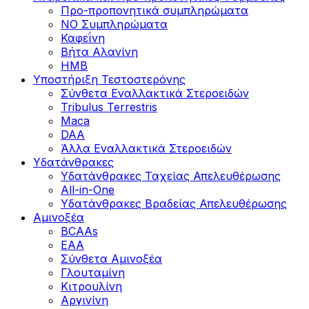
Προ-προπονητικά συμπληρώματα
ΝΟ Συμπληρώματα
Καφεΐνη
Βήτα Αλανίνη
HMB
Υποστήριξη Τεστοστερόνης
Σύνθετα Εναλλακτικά Στεροειδών
Tribulus Terrestris
Maca
DAA
Άλλα Εναλλακτικά Στεροειδών
Υδατάνθρακες
Υδατάνθρακες Ταχείας Απελευθέρωσης
All-in-One
Υδατάνθρακες Βραδείας Απελευθέρωσης
Αμινοξέα
BCAAs
EAA
Σύνθετα Αμινοξέα
Γλουταμίνη
Κιτρουλίνη
Αργινίνη