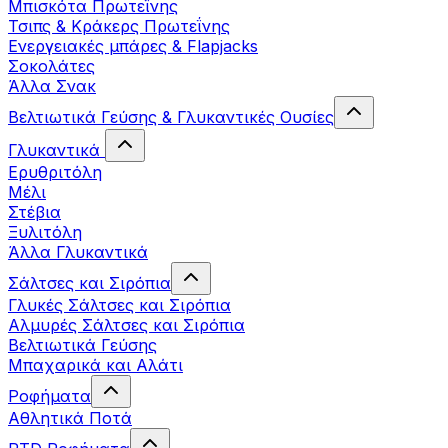
Μπισκότα Πρωτεΐνης
Τσιπς & Kράκερς Πρωτεΐνης
Ενεργειακές μπάρες & Flapjacks
Σοκολάτες
Άλλα Σνακ
Βελτιωτικά Γεύσης & Γλυκαντικές Ουσίες
Γλυκαντικά
Ερυθριτόλη
Μέλι
Στέβια
Ξυλιτόλη
Άλλα Γλυκαντικά
Σάλτσες και Σιρόπια
Γλυκές Σάλτσες και Σιρόπια
Αλμυρές Σάλτσες και Σιρόπια
Bελτιωτικά Γεύσης
Μπαχαρικά και Αλάτι
Ροφήματα
Αθλητικά Ποτά