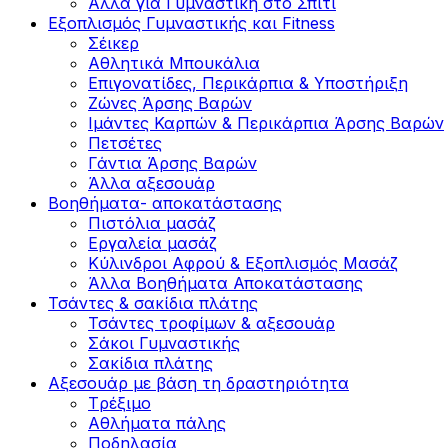
Άλλα για Γυμναστική στο Σπίτι
Εξοπλισμός Γυμναστικής και Fitness
Σέικερ
Αθλητικά Μπουκάλια
Επιγονατίδες, Περικάρπια & Υποστήριξη
Ζώνες Άρσης Βαρών
Ιμάντες Καρπών & Περικάρπια Άρσης Βαρών
Πετσέτες
Γάντια Άρσης Βαρών
Άλλα αξεσουάρ
Βοηθήματα- αποκατάστασης
Πιστόλια μασάζ
Εργαλεία μασάζ
Κύλινδροι Αφρού & Εξοπλισμός Μασάζ
Άλλα Βοηθήματα Αποκατάστασης
Τσάντες & σακίδια πλάτης
Τσάντες τροφίμων & αξεσουάρ
Σάκοι Γυμναστικής
Σακίδια πλάτης
Αξεσουάρ με βάση τη δραστηριότητα
Tρέξιμο
Αθλήματα πάλης
Ποδηλασία