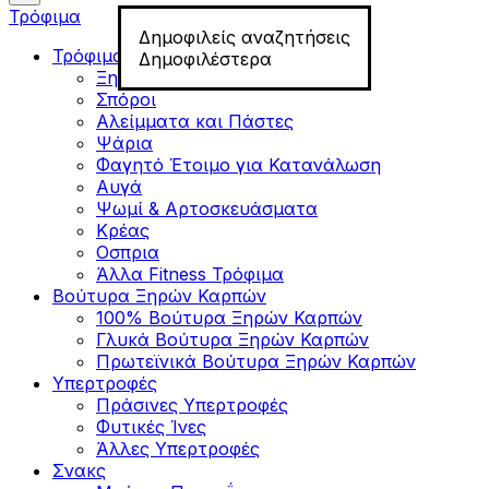
Τρόφιμα
Δημοφιλείς αναζητήσεις
Τρόφιμα για Fitness
Δημοφιλέστερα
Ξηροί Καρποί
Σπόροι
Αλείμματα και Πάστες
Ψάρια
Φαγητό Έτοιμο για Κατανάλωση
Αυγά
Ψωμί & Αρτοσκευάσματα
Κρέας
Οσπρια
Άλλα Fitness Τρόφιμα
Βούτυρα Ξηρών Καρπών
100% Βούτυρα Ξηρών Καρπών
Γλυκά Βούτυρα Ξηρών Καρπών
Πρωτεϊνικά Βούτυρα Ξηρών Καρπών
Υπερτροφές
Πράσινες Υπερτροφές
Φυτικές Ίνες
Άλλες Υπερτροφές
Σνακς