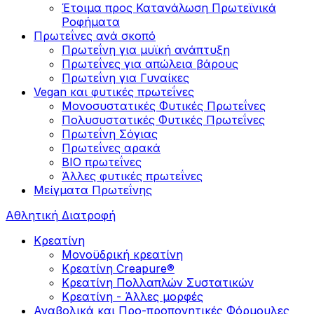
Έτοιμα προς Κατανάλωση Πρωτεϊνικά
Ροφήματα
Πρωτεΐνες ανά σκοπό
Πρωτεΐνη για μυϊκή ανάπτυξη
Πρωτεΐνες για απώλεια βάρους
Πρωτεΐνη για Γυναίκες
Vegan και φυτικές πρωτεΐνες
Μονοσυστατικές Φυτικές Πρωτεΐνες
Πολυσυστατικές Φυτικές Πρωτεΐνες
Πρωτεΐνη Σόγιας
Πρωτεΐνες αρακά
ΒIO πρωτεΐνες
Άλλες φυτικές πρωτεΐνες
Μείγματα Πρωτεΐνης
Αθλητική Διατροφή
Κρεατίνη
Μονοϋδρική κρεατίνη
Κρεατίνη Creapure®
Κρεατίνη Πολλαπλών Συστατικών
Κρεατίνη - Άλλες μορφές
Αναβολικά και Προ-προπονητικές Φόρμουλες