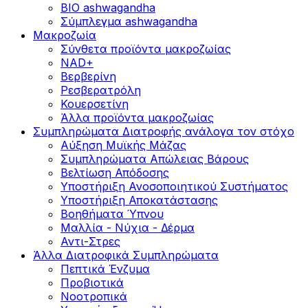
BIO ashwagandha
Σύμπλεγμα ashwagandha
Μακροζωία
Σύνθετα προϊόντα μακροζωίας
NAD+
Βερβερίνη
Ρεσβερατρόλη
Κουερσετίνη
Άλλα προϊόντα μακροζωίας
Συμπληρώματα Διατροφής ανάλογα τον στόχο
Αύξηση Μυϊκής Μάζας
Συμπληρώματα Aπώλειας Βάρους
Βελτίωση Απόδοσης
Υποστήριξη Ανοσοποιητικού Συστήματος
Yποστήριξη Αποκατάστασης
Βοηθήματα Ύπνου
Μαλλία - Νύχια - Δέρμα
Αντι-Στρες
Άλλα Διατροφικά Συμπληρώματα
Πεπτικά Ένζυμα
Προβιοτικά
Νοοτροπικά