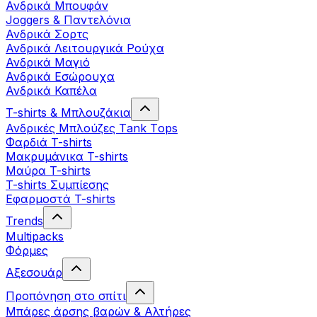
Ανδρικά Μπουφάν
Joggers & Παντελόνια
Ανδρικά Σορτς
Ανδρικά Λειτουργικά Ρούχα
Ανδρικά Μαγιό
Ανδρικά Εσώρουχα
Ανδρικά Καπέλα
T-shirts & Μπλουζάκια
Ανδρικές Mπλούζες Τank Τops
Φαρδιά T-shirts
Μακρυμάνικα T-shirts
Μαύρα T-shirts
T-shirts Συμπίεσης
Εφαρμοστά T-shirts
Trends
Multipacks
Φόρμες
Αξεσουάρ
Προπόνηση στο σπίτι
Μπάρες άρσης βαρών & Αλτήρες