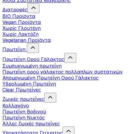
Άλλα Συστατικά Μαγειρικής
Διατροφές
BIO Προϊόντα
Vegan Προϊόντα
Χωρίς Γλουτένη
Χωρίς Λακτόζη
Vegetarian Προϊόντα
Πρωτεΐνη
Πρωτεΐνη Ορού Γάλακτος
Συμπυκνωμένη πρωτεΐνη
Πρωτεΐνη ορού γάλακτος πολλαπλών συστατικών
Απομονωμένη Πρωτεΐνη Ορού Γάλακτος
Υδρολυμένη Πρωτεΐνη
Clear Πρωτεΐνες
Ζωικές πρωτεΐνες
Κολλαγόνο
Πρωτεΐνη Βοδινού
Πρωτεΐνη Νυκτός
Άλλες ζωικές πρωτεΐνες
Υποκατάστατο Γεύματος