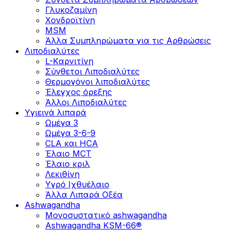
Γλυκοζαμίνη
Χονδροϊτίνη
MSM
Άλλα Συμπληρώματα για τις Αρθρώσεις
Λιποδιαλύτες
L-Kαρνιτίνη
Σύνθετοι Λιποδιαλύτες
Θερμογόνοι λιποδιαλύτες
Έλεγχος όρεξης
Άλλοι Λιποδιαλύτες
Υγιεινά λιπαρά
Ωμέγα 3
Ωμέγα 3-6-9
CLA και HCA
Έλαιο MCT
Έλαιο κριλ
Λεκιθίνη
Υγρό Ιχθυέλαιο
Άλλα Λιπαρά Οξέα
Ashwagandha
Μονοσυστατικό ashwagandha
Ashwagandha KSM-66®