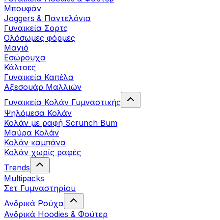
Μπουφάν
Joggers & Παντελόνια
Γυναικεία Σορτς
Ολόσωμες φόρμες
Μαγιό
Εσώρουχα
Κάλτσες
Γυναικεία Καπέλα
Αξεσουάρ Μαλλιών
Γυναικεία Κολάν Γυμναστικής
Ψηλόμεσα Κολάν
Κολάν με ραφή Scrunch Bum
Μαύρα Κολάν
Κολάν καμπάνα
Κολάν χωρίς ραφές
Trends
Multipacks
Σετ Γυμναστηρίου
Ανδρικά Ρούχα
Ανδρικά Hoodies & Φούτερ