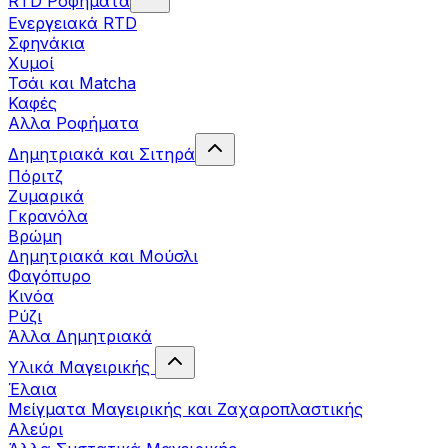
RTD Ροφήματα
Ενεργειακά RTD
Σφηνάκια
Χυμοί
Τσάι και Matcha
Καφές
Αλλα Ροφήματα
Δημητριακά και Σιτηρά
Πόριτζ
Ζυμαρικά
Γκρανόλα
Βρώμη
Δημητριακά και Μούσλι
Φαγόπυρο
Κινόα
Ρύζι
Άλλα Δημητριακά
Υλικά Μαγειρικής
Έλαια
Μείγματα Μαγειρικής και Ζαχαροπλαστικής
Αλεύρι