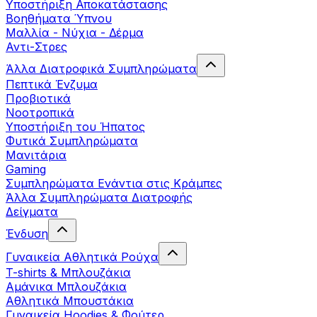
Yποστήριξη Αποκατάστασης
Βοηθήματα Ύπνου
Μαλλία - Νύχια - Δέρμα
Αντι-Στρες
Άλλα Διατροφικά Συμπληρώματα
Πεπτικά Ένζυμα
Προβιοτικά
Νοοτροπικά
Υποστήριξη του Ήπατος
Φυτικά Συμπληρώματα
Μανιτάρια
Gaming
Συμπληρώματα Ενάντια στις Κράμπες
Άλλα Συμπληρώματα Διατροφής
Δείγματα
Ένδυση
Γυναικεία Αθλητικά Ρούχα
T-shirts & Μπλουζάκια
Αμάνικα Μπλουζάκια
Aθλητικά Μπουστάκια
Γυναικεία Hoodies & Φούτερ