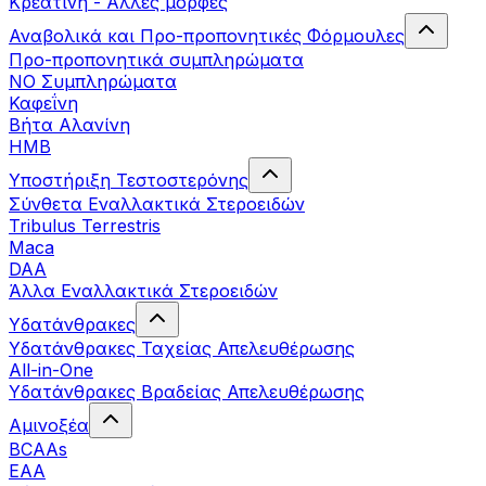
Κρεατίνη - Άλλες μορφές
Αναβολικά και Προ-προπονητικές Φόρμουλες
Προ-προπονητικά συμπληρώματα
ΝΟ Συμπληρώματα
Καφεΐνη
Βήτα Αλανίνη
HMB
Υποστήριξη Τεστοστερόνης
Σύνθετα Εναλλακτικά Στεροειδών
Tribulus Terrestris
Maca
DAA
Άλλα Εναλλακτικά Στεροειδών
Υδατάνθρακες
Υδατάνθρακες Ταχείας Απελευθέρωσης
All-in-One
Υδατάνθρακες Βραδείας Απελευθέρωσης
Αμινοξέα
BCAAs
EAA