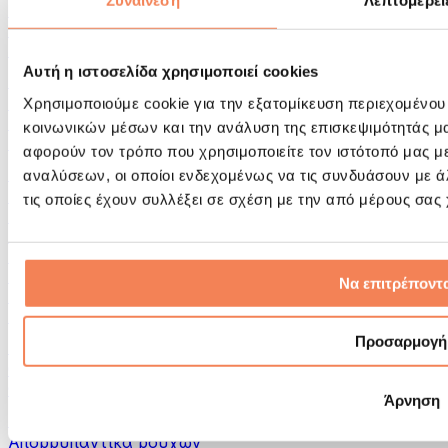
Συναίνεση
Λεπτομέρει
Εργαλεία μασάζ
Κύλινδροι Αφρού & Εξοπλισμός Μασάζ
Άλλα Βοηθήματα Αποκατάστασης
Αυτή η ιστοσελίδα χρησιμοποιεί cookies
Τσάντες & σακίδια πλάτης
Τσάντες τροφίμων & αξεσουάρ
Χρησιμοποιούμε cookie για την εξατομίκευση περιεχομένου
Σάκοι Γυμναστικής
κοινωνικών μέσων και την ανάλυση της επισκεψιμότητάς μ
Σακίδια πλάτης
αφορούν τον τρόπο που χρησιμοποιείτε τον ιστότοπό μας μ
Αξεσουάρ με βάση τη δραστηριότητα
αναλύσεων, οι οποίοι ενδεχομένως να τις συνδυάσουν με 
Tρέξιμο
τις οποίες έχουν συλλέξει σε σχέση με την από μέρους σας
Αθλήματα πάλης
Ποδηλασία
Γιόγκα & Πιλάτες
Κρυοθεραπεία
Να επιτρέποντα
Κολύμβηση
Πεζοπορία
Προσαρμογή
Biohacking
Θεραπεία με Κόκκινο Φως
Φίλτρα και Δοχεία Νερού
Άρνηση
Βιώσιμο Σπίτι
Απορρυπαντικά ρούχων