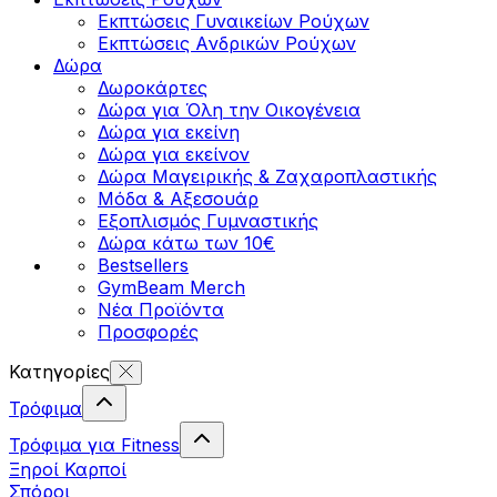
Εκπτώσεις Γυναικείων Ρούχων
Εκπτώσεις Aνδρικών Ρούχων
Δώρα
Δωροκάρτες
Δώρα για Όλη την Οικογένεια
Δώρα για εκείνη
Δώρα για εκείνον
Δώρα Μαγειρικής & Ζαχαροπλαστικής
Μόδα & Αξεσουάρ
Εξοπλισμός Γυμναστικής
Δώρα κάτω των 10€
Bestsellers
GymBeam Merch
Νέα Προϊόντα
Προσφορές
Κατηγορίες
Τρόφιμα
Τρόφιμα για Fitness
Ξηροί Καρποί
Σπόροι