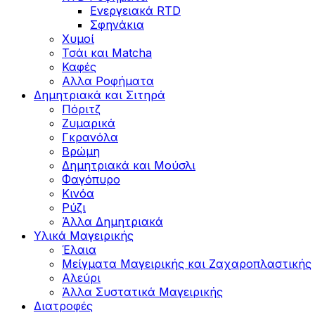
Ενεργειακά RTD
Σφηνάκια
Χυμοί
Τσάι και Matcha
Καφές
Αλλα Ροφήματα
Δημητριακά και Σιτηρά
Πόριτζ
Ζυμαρικά
Γκρανόλα
Βρώμη
Δημητριακά και Μούσλι
Φαγόπυρο
Κινόα
Ρύζι
Άλλα Δημητριακά
Υλικά Μαγειρικής
Έλαια
Μείγματα Μαγειρικής και Ζαχαροπλαστικής
Αλεύρι
Άλλα Συστατικά Μαγειρικής
Διατροφές