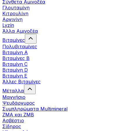
Σύνθετα Αμινοξέα
Γλουταμίνη
Κιτρουλίνη
Αργινίνη
Lyzín
Άλλα Αμινοξέα
Βιταμίνες
Πολυβιταμίνες
Βιταμίνη Α
Βιταμίνες Β
Βιταμίνη C
Βιταμίνη D
Βιταμίνη Ε
Άλλες Βιταμίνες
Μέταλλα
Μαγνήσιο
Ψευδάργυρος
Συμπληρώματα Multimineral
ZMA και ZMB
Ασβέστιο
Σίδηρος