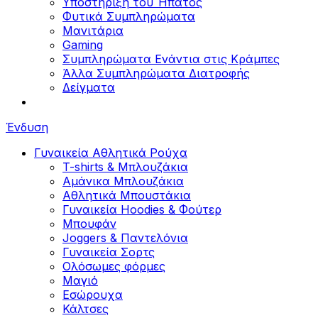
Υποστήριξη του Ήπατος
Φυτικά Συμπληρώματα
Μανιτάρια
Gaming
Συμπληρώματα Ενάντια στις Κράμπες
Άλλα Συμπληρώματα Διατροφής
Δείγματα
Ένδυση
Γυναικεία Αθλητικά Ρούχα
T-shirts & Μπλουζάκια
Αμάνικα Μπλουζάκια
Aθλητικά Μπουστάκια
Γυναικεία Hoodies & Φούτερ
Μπουφάν
Joggers & Παντελόνια
Γυναικεία Σορτς
Ολόσωμες φόρμες
Μαγιό
Εσώρουχα
Κάλτσες