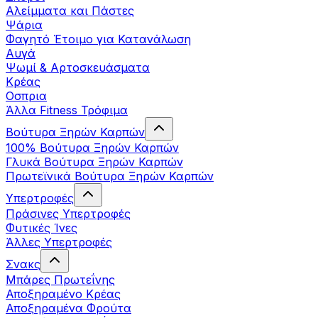
Αλείμματα και Πάστες
Ψάρια
Φαγητό Έτοιμο για Κατανάλωση
Αυγά
Ψωμί & Αρτοσκευάσματα
Κρέας
Οσπρια
Άλλα Fitness Τρόφιμα
Βούτυρα Ξηρών Καρπών
100% Βούτυρα Ξηρών Καρπών
Γλυκά Βούτυρα Ξηρών Καρπών
Πρωτεϊνικά Βούτυρα Ξηρών Καρπών
Υπερτροφές
Πράσινες Υπερτροφές
Φυτικές Ίνες
Άλλες Υπερτροφές
Σνακς
Μπάρες Πρωτεΐνης
Αποξηραμένο Κρέας
Αποξηραμένα Φρούτα