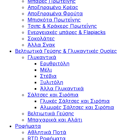
Μπάρες Πρωτεΐνης
Αποξηραμένο Κρέας
Αποξηραμένα Φρούτα
Μπισκότα Πρωτεΐνης
Τσιπς & Kράκερς Πρωτεΐνης
Ενεργειακές μπάρες & Flapjacks
Σοκολάτες
Άλλα Σνακ
Βελτιωτικά Γεύσης & Γλυκαντικές Ουσίες
Γλυκαντικά
Ερυθριτόλη
Μέλι
Στέβια
Ξυλιτόλη
Άλλα Γλυκαντικά
Σάλτσες και Σιρόπια
Γλυκές Σάλτσες και Σιρόπια
Αλμυρές Σάλτσες και Σιρόπια
Bελτιωτικά Γεύσης
Μπαχαρικά και Αλάτι
Ροφήματα
Αθλητικά Ποτά
RTD Ροφήματα