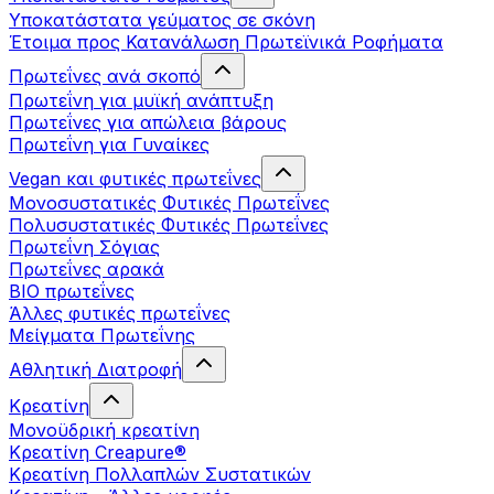
Υποκατάστατα γεύματος σε σκόνη
Έτοιμα προς Κατανάλωση Πρωτεϊνικά Ροφήματα
Πρωτεΐνες ανά σκοπό
Πρωτεΐνη για μυϊκή ανάπτυξη
Πρωτεΐνες για απώλεια βάρους
Πρωτεΐνη για Γυναίκες
Vegan και φυτικές πρωτεΐνες
Μονοσυστατικές Φυτικές Πρωτεΐνες
Πολυσυστατικές Φυτικές Πρωτεΐνες
Πρωτεΐνη Σόγιας
Πρωτεΐνες αρακά
ΒIO πρωτεΐνες
Άλλες φυτικές πρωτεΐνες
Μείγματα Πρωτεΐνης
Αθλητική Διατροφή
Κρεατίνη
Μονοϋδρική κρεατίνη
Κρεατίνη Creapure®
Κρεατίνη Πολλαπλών Συστατικών